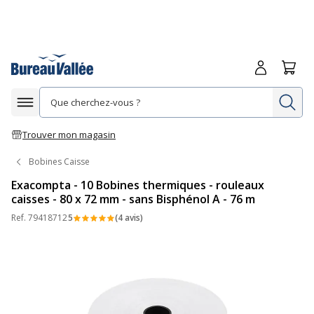
Me connecte
Panie
Re
Afficher la navigation
Trouver mon magasin
Bobines Caisse
Exacompta - 10 Bobines thermiques - rouleaux
caisses - 80 x 72 mm - sans Bisphénol A - 76 m
Ref.
79418712
5
(4 avis)