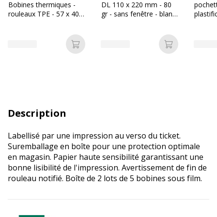
Bobines thermiques -
DL 110 x 220 mm - 80
pochet
rouleaux TPE - 57 x 40 x
gr - sans fenêtre - blanc
plastif
12 mm - 18m - sans
- bande adhésive
303 mm
mandrin ni film plastique
brillant
Ajouter au panier
Ajouter au p
Description
Labellisé par une impression au verso du ticket.
Suremballage en boîte pour une protection optimale
en magasin. Papier haute sensibilité garantissant une
bonne lisibilité de l'impression. Avertissement de fin de
rouleau notifié. Boîte de 2 lots de 5 bobines sous film.