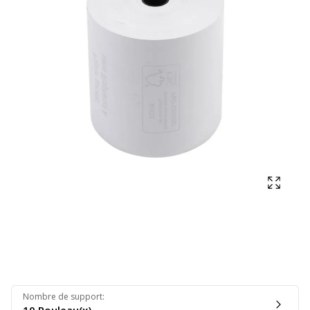
Affich
Nombre de support
: