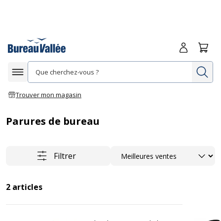
Me connecte
Panie
Re
Afficher la navigation
Trouver mon magasin
Parures de bureau
Trier
Filtrer
2
articles