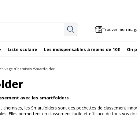
Rechercher
Trouver mon mag
e
Liste scolaire
Les indispensables à moins de 10€
On p
chivage
Chemises
Smartfolder
lder
assement avec les smartfolders
es et chemises, les Smartfolders sont des pochettes de classement inn
les. Elles permettent un classement facile et efficace de tous vos 