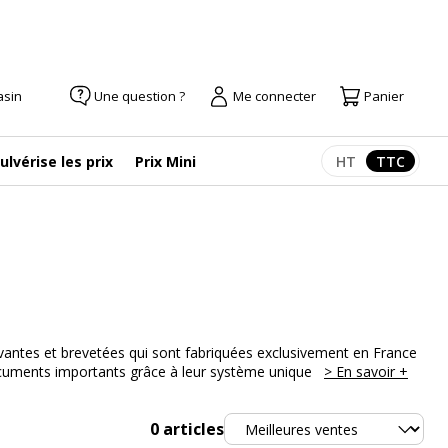
asin
Une question ?
Me connecter
Panier
ulvérise les prix
Prix Mini
HT
TTC
Afficher les pr
Afficher
ovantes et brevetées qui sont fabriquées exclusivement en France
documents importants grâce à leur système unique
> En savoir +
Trier
0
articles