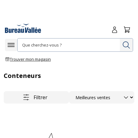
Me connecte
Panie
Re
Afficher la navigation
Trouver mon magasin
Conteneurs
Trier
Filtrer