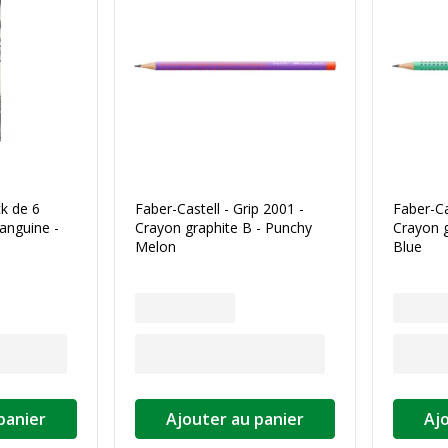
ck de 6
Faber-Castell - Grip 2001 -
Faber-Ca
anguine -
Crayon graphite B - Punchy
Crayon g
Melon
Blue
panier
Ajouter au panier
Aj