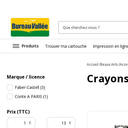
Produits
Trouver ma cartouche
Impression en lign
Accueil
Beaux Arts
Acce
Crayons
Marque / licence
Faber-Castell
(
3
)
Conte A PARIS
(
1
)
Prix (TTC)
€
€