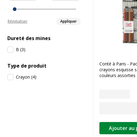
Réinitialiser
Appliquer
Dureté des mines
B
(
3
)
Conté à Paris - Pa
Type de produit
crayons esquisse s
couleurs assorties
Crayon
(
4
)
Ajouter au 