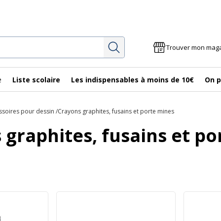
Rechercher
Trouver mon mag
e
Liste scolaire
Les indispensables à moins de 10€
On p
ssoires pour dessin
Crayons graphites, fusains et porte mines
 graphites, fusains et po