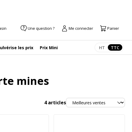
asin
Une question ?
Me connecter
Panier
ulvérise les prix
Prix Mini
HT
TTC
Afficher les pr
Afficher
rte mines
Trier
4
articles