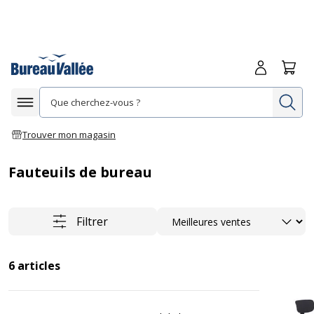
Me connecte
Panie
Re
Afficher la navigation
Trouver mon magasin
Fauteuils de bureau
Trier
Filtrer
6
articles