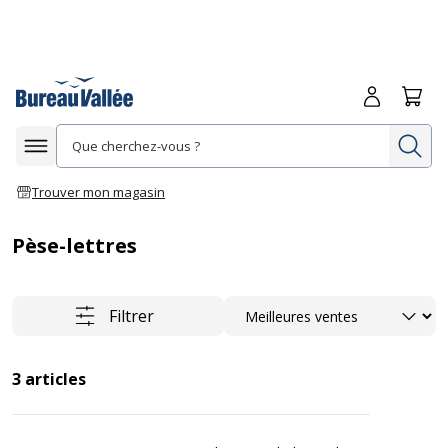
Me connecte
Panie
Re
Afficher la navigation
Trouver mon magasin
Pèse-lettres
Trier
Filtrer
3
articles