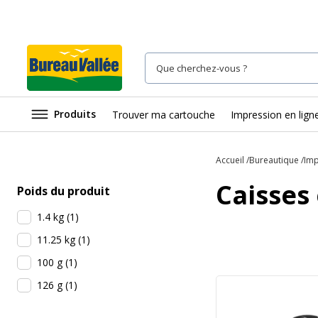
Produits
Trouver ma cartouche
Impression en lign
Accueil
Bureautique
Imp
Caisses
Poids du produit
1.4 kg
(
1
)
11.25 kg
(
1
)
100 g
(
1
)
126 g
(
1
)