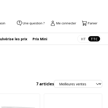
asin
Une question ?
Me connecter
Panier
ulvérise les prix
Prix Mini
HT
TTC
Afficher les pr
Afficher
Trier
7
articles