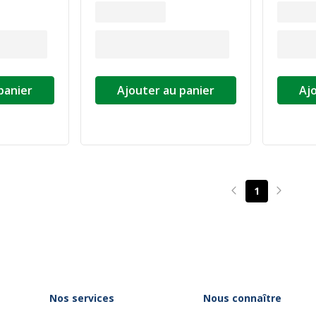
panier
Ajouter au panier
Aj
1
Page précédente
Page su
Nos services
Nous connaître