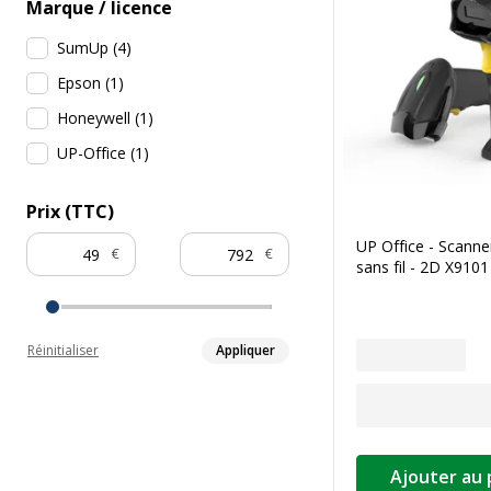
Marque / licence
SumUp
(
4
)
Epson
(
1
)
Honeywell
(
1
)
UP-Office
(
1
)
Prix (TTC)
UP Office - Scanne
€
€
sans fil - 2D X9101
Réinitialiser
Appliquer
Ajouter au 