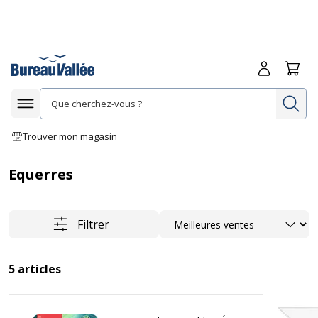
Me connecte
Panie
Re
Afficher la navigation
Trouver mon magasin
Equerres
Trier
Filtrer
5
articles