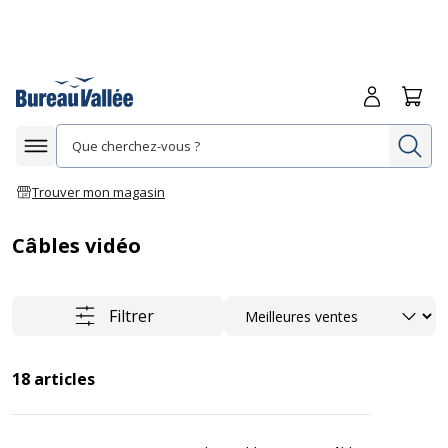
Me connecte
Panie
Re
Afficher la navigation
Trouver mon magasin
Câbles vidéo
Trier
Filtrer
18
articles