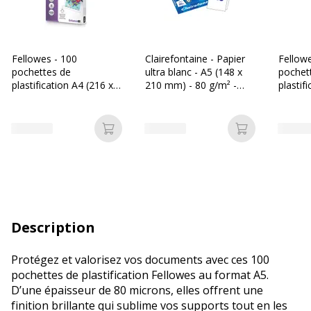
Fellowes - 100
Clairefontaine - Papier
Fellowe
pochettes de
ultra blanc - A5 (148 x
pochet
plastification A4 (216 x
210 mm) - 80 g/m² -
plastif
303 mm) - 80 microns -
Ramette de 500 feuilles
426 mm
brillantes
brillant
Ajouter au panier
Ajouter au p
Description
Protégez et valorisez vos documents avec ces 100
pochettes de plastification Fellowes au format A5.
D’une épaisseur de 80 microns, elles offrent une
finition brillante qui sublime vos supports tout en les