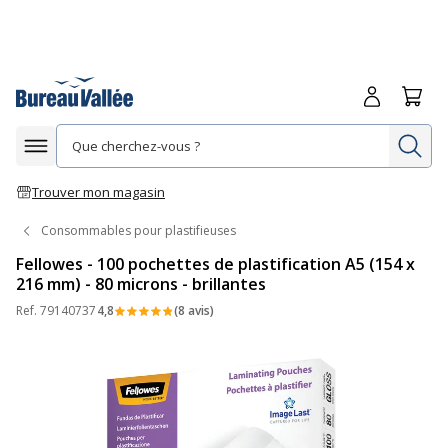
Me connecte
Panie
Re
Afficher la navigation
Trouver mon magasin
Consommables pour plastifieuses
Fellowes - 100 pochettes de plastification A5 (154 x
216 mm) - 80 microns - brillantes
Ref.
79140737
4,8
(8 avis)