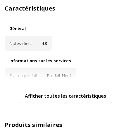
Caractéristiques
Général
Général
Notes client
4.8
Informations sur les services
Informations sur les services
Etat du produit
Produit Neuf
Caractéristiques techniques
Caractéristiques techniques
Afficher toutes les caractéristiques
Couleur du consommable
Brillant
Diamètre
148 mm
Produits similaires