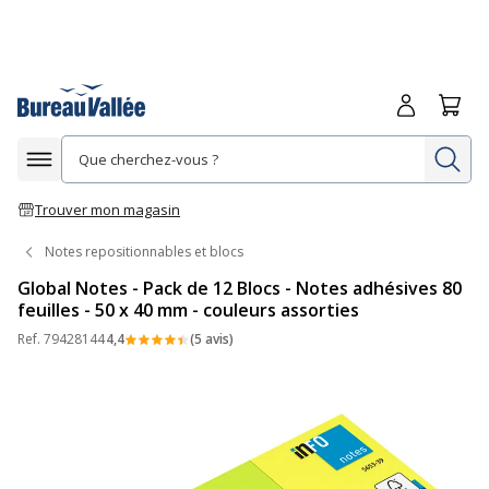
Me connecte
Panie
Re
Afficher la navigation
Trouver mon magasin
Notes repositionnables et blocs
Global Notes - Pack de 12 Blocs - Notes adhésives 80
feuilles - 50 x 40 mm - couleurs assorties
Ref.
79428144
4,4
(5 avis)