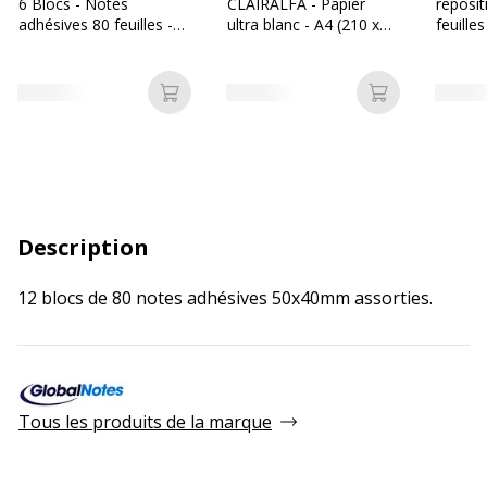
6 Blocs - Notes
CLAIRALFA - Papier
reposit
adhésives 80 feuilles -
ultra blanc - A4 (210 x
feuille
75 x 75 mm - couleurs
297 mm) - 80 g/m² -
couleur
assorties
2500 feuilles (carton de
assorti
5 ramettes)
Ajouter au panier
Ajouter au p
Description
12 blocs de 80 notes adhésives 50x40mm assorties.
Tous les produits de la marque