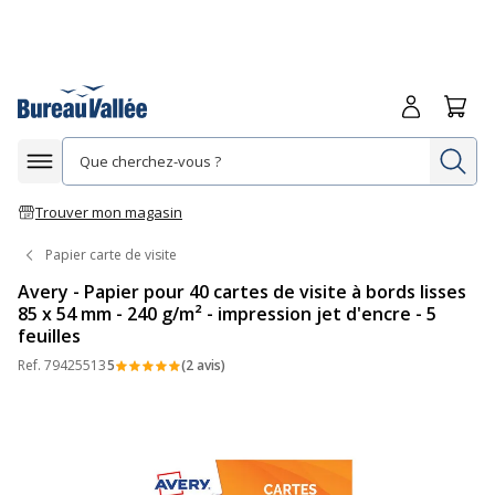
Me connecte
Panie
Re
Afficher la navigation
Trouver mon magasin
Papier carte de visite
Avery - Papier pour 40 cartes de visite à bords lisses
85 x 54 mm - 240 g/m² - impression jet d'encre - 5
feuilles
Ref.
79425513
5
(2 avis)