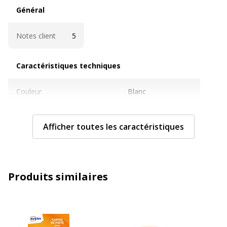
Général
Général
Notes client
5
Caractéristiques techniques
Caractéristiques techniques
Couleur
Blanc
Diamètre
54 mm
Afficher toutes les caractéristiques
Fonctions
Bords lisses
Séchage instantané
Produits similaires
Grammage
260 g/m2
Rouleau
8