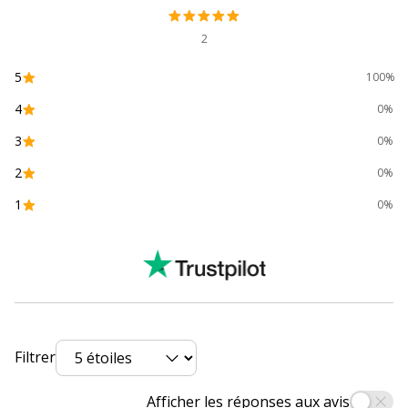
Quantité incluse
1
2
Sous-catégorie de
Cartes, étiquettes et
5
100%
support
autocollants
4
0%
Données d'identification
3
Données d'identification
0%
2
0%
Code barre maitre
3266550120040
1
0%
Marque
Avery
Référence produit fabricant
C32028-7
Données logistiques
Données logistiques
Filtrer
Quantité emballée
1
Afficher les réponses aux avis