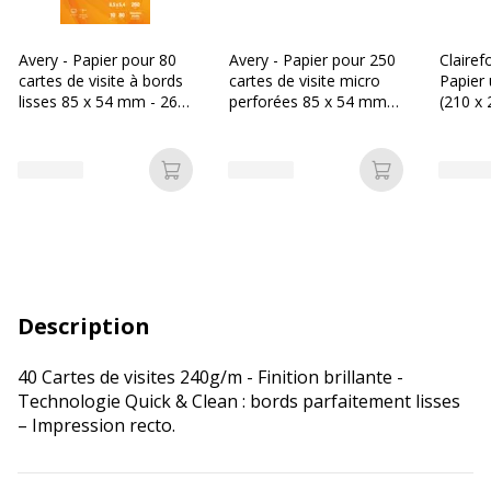
Avery - Papier pour 80
Avery - Papier pour 250
Clairef
cartes de visite à bords
cartes de visite micro
Papier 
lisses 85 x 54 mm - 260
perforées 85 x 54 mm -
(210 x
g/m² - impression jet
180 g/m² - 25 feuilles
g/m² -
d'encre - 10 feuilles
feuilles
Ajouter au panier
Ajouter au p
Description
40 Cartes de visites 240g/m - Finition brillante -
Technologie Quick & Clean : bords parfaitement lisses
– Impression recto.