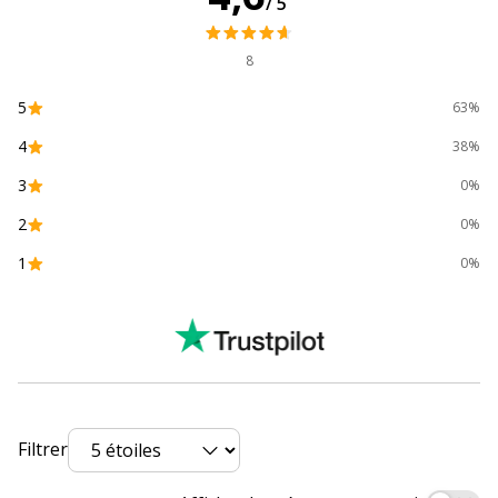
/5
Nombre de support
500 Feuille(s)
8
5
Quantité incluse
1
63%
4
38%
Sous-catégorie de
Papier à usage
3
support
professionnel
0%
2
0%
Caractéristiques environnementales
Caractéristiques environnementales
1
0%
Écolabel européen
Oui
Données d'identification
Données d'identification
Code barre maitre
5602007713836,5602024006102
Filtrer
Marque
Navigator