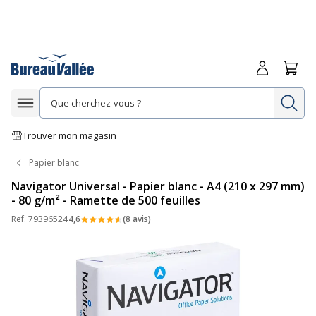
Me connecte
Panie
Re
Afficher la navigation
Trouver mon magasin
Papier blanc
Navigator Universal - Papier blanc - A4 (210 x 297 mm)
- 80 g/m² - Ramette de 500 feuilles
Ref.
79396524
4,6
(8 avis)