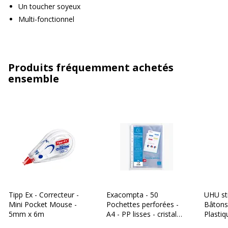
Un toucher soyeux
Multi-fonctionnel
Produits fréquemment achetés
ensemble
Tipp Ex - Correcteur -
Exacompta - 50
UHU st
Mini Pocket Mouse -
Pochettes perforées -
Bâtons 
5mm x 6m
A4 - PP lisses - cristal
Plastiq
6/100E