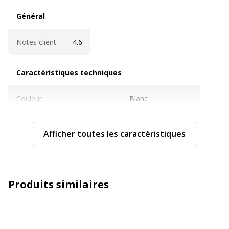
Général
Général
Notes client
4.6
Caractéristiques techniques
Caractéristiques techniques
Couleur
Blanc
Diamètre
210 mm
Afficher toutes les caractéristiques
Grammage
80 g/m2
Nombre d'articles par paquet
5
Produits similaires
Taille de support
A4 (210 x 297 mm)
Compatible avec technologie
Jet d'encre, Laser