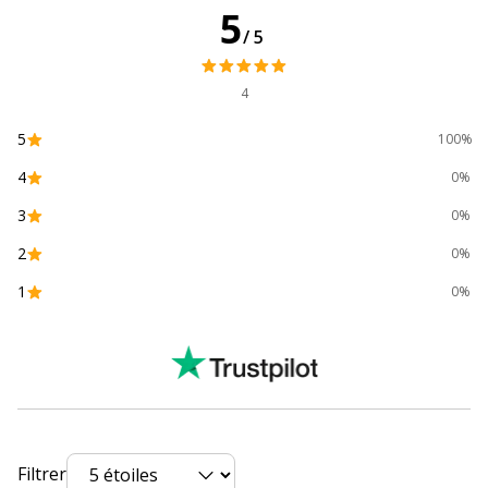
5
/5
Avertissement sur les
L'image du produit peut être
couleurs de l'image
d'une couleur différente
4
Caractéristiques environnementales
Caractéristiques environnementales
5
100%
4
0%
Certification PEFC
Oui
3
0%
Données d'identification
2
Données d'identification
0%
1
0%
Code barre maitre
3329680030396,2012349423899
Marque
Clairefontaine
Référence produit
3039C
fabricant
Filtrer