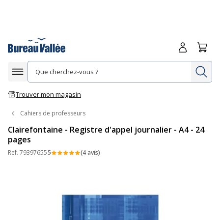
Me connecte
Panie
Re
Afficher la navigation
Trouver mon magasin
Cahiers de professeurs
Clairefontaine - Registre d'appel journalier - A4 - 24
pages
Ref.
79397655
5
(4 avis)