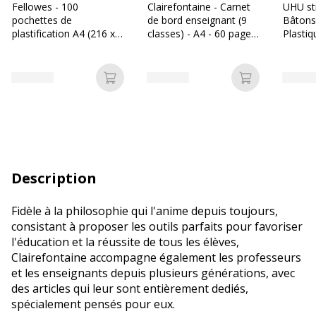
Fellowes - 100
Clairefontaine - Carnet
UHU st
pochettes de
de bord enseignant (9
Bâtons 
plastification A4 (216 x
classes) - A4 - 60 pages
Plastiq
303 mm) - 80 microns -
- disponible dans
brillantes
différentes couleurs
Ajouter au panier
Ajouter au p
Description
Fidèle à la philosophie qui l'anime depuis toujours,
consistant à proposer les outils parfaits pour favoriser
l'éducation et la réussite de tous les élèves,
Clairefontaine accompagne également les professeurs
et les enseignants depuis plusieurs générations, avec
des articles qui leur sont entièrement dediés,
spécialement pensés pour eux.