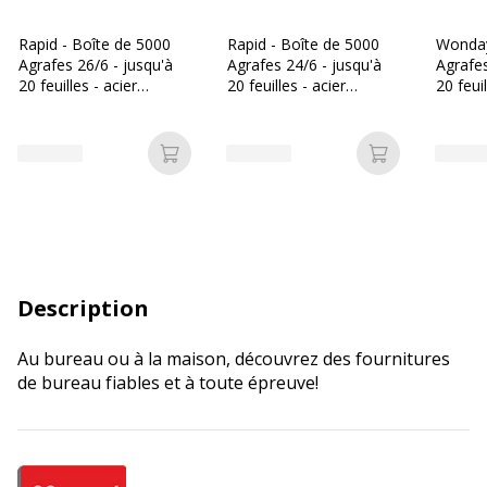
Rapid - Boîte de 5000
Rapid - Boîte de 5000
Wonday
Agrafes 26/6 - jusqu'à
Agrafes 24/6 - jusqu'à
Agrafes
20 feuilles - acier
20 feuilles - acier
20 feui
galvanisé
galvanisé
Ajouter au panier
Ajouter au p
Description
Au bureau ou à la maison, découvrez des fournitures
de bureau fiables et à toute épreuve!