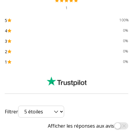
1
Marque
Maped
5
100%
Référence produit fabricant
354511
4
0%
Garantie
3
0%
Garantie
2
0%
Garantie commerciale
5 ans
1
0%
Divers
Divers
Taille d'agrafe compatible
24/6, 26/6
Filtrer
Afficher les réponses aux avis