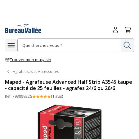
Me connecte
Panie
Re
Afficher la navigation
Trouver mon magasin
Agrafeuses et Accessoires
Maped - Agrafeuse Advanced Half Strip A3545 taupe
- capacité de 25 feuilles - agrafes 24/6 ou 26/6
Ref.
79388922
5
(1 avis)