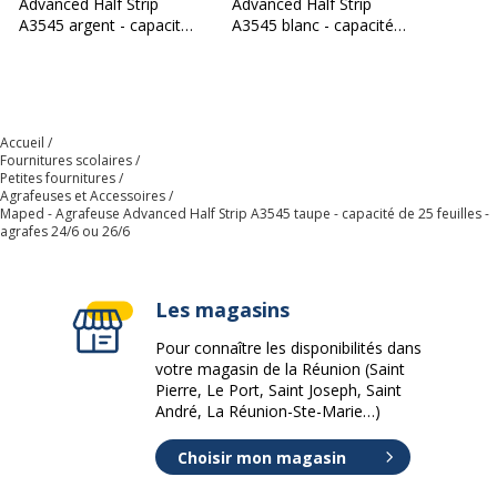
Advanced Half Strip
Advanced Half Strip
A3545 argent - capacité
A3545 blanc - capacité
de 25 feuilles - agrafes
de 25 feuilles - agrafes
24/6 ou 26/6
24/6 ou 26/6
Accueil
Fournitures scolaires
Petites fournitures
Agrafeuses et Accessoires
Maped - Agrafeuse Advanced Half Strip A3545 taupe - capacité de 25 feuilles -
agrafes 24/6 ou 26/6
Les magasins
Pour connaître les disponibilités dans
votre magasin de la Réunion (Saint
Pierre, Le Port, Saint Joseph, Saint
André, La Réunion-Ste-Marie…)
Choisir mon magasin