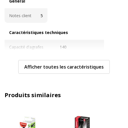
Général
Notes client
5
Caractéristiques techniques
Caractéristiques techniques
Capacité d'agrafes
140
Capacité de feuille
25 Feuille(s)
Afficher toutes les caractéristiques
Couleur
Taupe
Matériau perforable
Métal
Produits similaires
Méthode d'agrafage
Cloué, Fermé, Ouvert
Profondeur d'insertion
52 mm