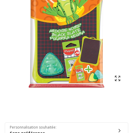
Affich
Personnalisation souhaitée
: