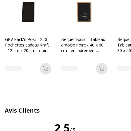
Caractéristiques techniques
Caractéristiques techniques
Couleur
Noir
GPV Pack'n Post - 250
Bequet Basic - Tableau
Bequet 
Matériau du cadre
Plastique
Pochettes cadeau kraft
ardoise noire - 40 x 60
Tableau
- 12 cm x 20 cm - noir
cm - encadrement
30 x 40
baguette agrafée
encadr
Matériau(x) du produit
Ardoise
Données d'identification
Ajouter au panier
Ajouter au p
Données d'identification
Code barre maitre
3154142585301
Marque
Maped
Avis Clients
Référence produit fabricant
258530
2,5
/5