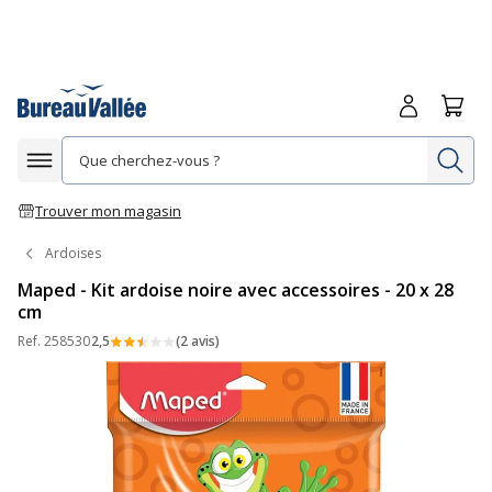
Me connecte
Panie
Re
Afficher la navigation
Trouver mon magasin
Ardoises
Maped - Kit ardoise noire avec accessoires - 20 x 28
cm
Ref.
258530
2,5
(2 avis)