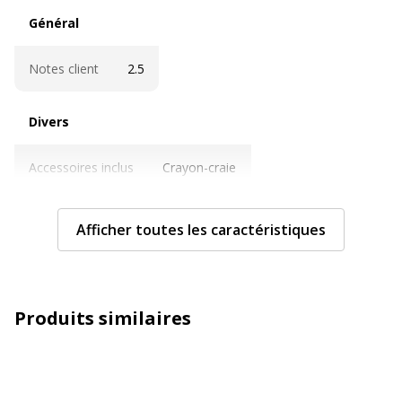
Général
Général
Notes client
2.5
Divers
Divers
Accessoires inclus
Crayon-craie
Taille-crayon
Éponge
Afficher toutes les caractéristiques
Caractéristiques générales
Caractéristiques générales
Catégorie de couleur
Noir
Produits similaires
Quantité incluse
1
Type de produit
Ardoise