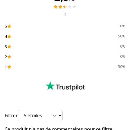
Dimensions et poids
Dimensions et poids
2
Dimensions & Poids - Détails
201 mm 280 mm
5
0%
4
50%
3
0%
2
0%
1
50%
Filtrer
Ce produit n'a pas de commentaires pour ce filtre