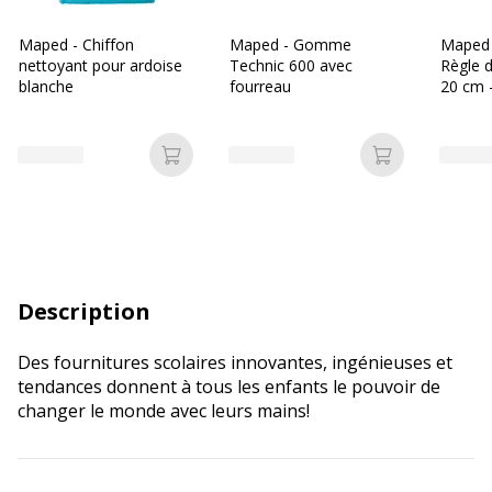
Maped - Chiffon
Maped - Gomme
Maped 
nettoyant pour ardoise
Technic 600 avec
Règle 
blanche
fourreau
20 cm 
Ajouter au panier
Ajouter au p
Description
Des fournitures scolaires innovantes, ingénieuses et
tendances donnent à tous les enfants le pouvoir de
changer le monde avec leurs mains!