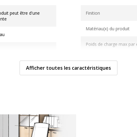
Caractéristiques techni
duit peut être d'une
Finition
ente
Matériau(x) du produit
eau
Poids de charge max par 
Verrou
Afficher toutes les caractéristiques
Catégorie de hauteur mobi
Caractéristiques envi
Caractéristiques enviro
ENERIC
Impact environnemental