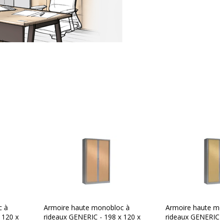
oir
luminium
atérale
r pied
ideaux
rmoire à rideaux
c à
Armoire haute monobloc à
Armoire haute m
éjà monté
 120 x
rideaux GENERIC - 198 x 120 x
rideaux GENERIC 