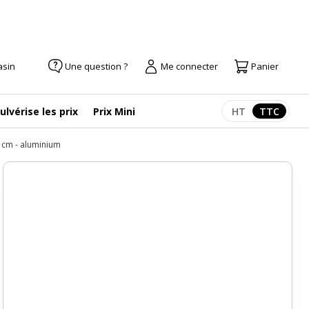
asin
Une question ?
Me connecter
Panier
ulvérise les prix
Prix Mini
HT
TTC
Afficher les pr
Afficher
 cm - aluminium