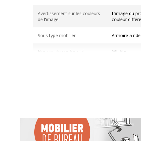
Informations sur les services
Avertissement sur les couleurs
L'image du pro
de l'image
couleur différ
Sous type mobilier
Armoire à rid
Normes de conformité
GS, NF
Caractéristiques générales
Caractéristiques générales
Gamme
G