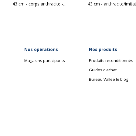
43 cm - corps anthracite -
43 cm - anthracite/imita
rideaux imitation hêtre
merisier
Données d'identification
Données d'identification
Nos opérations
Nos produits
Code barre maitre
3
Magasins participants
Produits reconditionnés
Marque
V
Guides d’achat
Bureau Vallée le blog
Référence produit fabricant
5
Garantie
Garantie