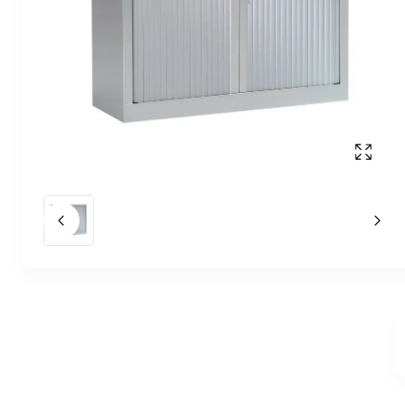
Affich
Slide précédent
Slid