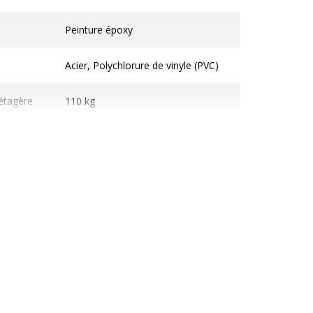
ques
Peinture époxy
Acier, Polychlorure de vinyle (PVC)
étagère
110 kg
Oui (verrouillage à clé)
lier
Mi-hauteur
ronnementales
nnementales
undefined kg CO2e