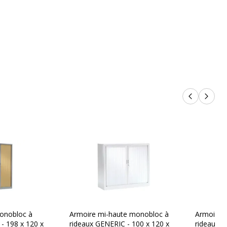
Produits p
Produi
onobloc à
Armoire mi-haute monobloc à
Armoire 
- 198 x 120 x
rideaux GENERIC - 100 x 120 x
rideaux G