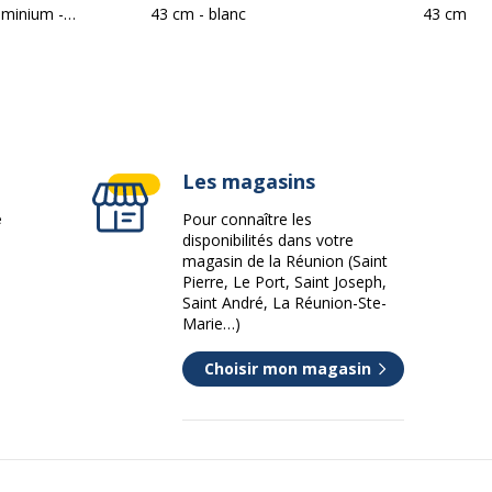
uminium -
43 cm - blanc
43 cm - b
 chêne clair
Les magasins
100 cm
e
Pour connaître les
disponibilités dans votre
120 cm
magasin de la Réunion (Saint
Pierre, Le Port, Saint Joseph,
43 cm
Saint André, La Réunion-Ste-
Marie…)
Choisir mon magasin
se