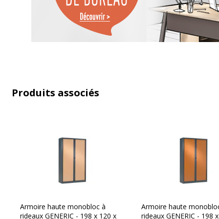
Couleur(s) de l'article
N
Finition
A
Quantité d'étagères
2
Quantité de portes
2
Produits associés
Ouverture
L
Type d'installation
Su
Type de porte
R
Type de produit
A
Armoire haute monobloc à
Armoire haute monoblo
Caracteristiques de montage
D
rideaux GENERIC - 198 x 120 x
rideaux GENERIC - 198 x