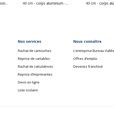
tion
43 cm - corps aluminium -
43 cm - corps al
rideaux imitation hêtre
rideaux imitation
Dimensions et poids
Dimensions et poids
Nos services
Nous connaître
219095805088
Hauteur
Rachat de cartouches
L'entreprise Bureau Vallé
INCO
Largeur
Reprise de cartables
Offres d’emploi
Rachat de calculatrices
Devenez franchisé
80508
Profondeur
Reprise d’imprimantes
Devis en ligne
Liste scolaire
Caractéristiques de ba
Caractéristiques de base