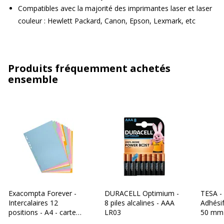
Compatibles avec la majorité des imprimantes laser et laser
couleur : Hewlett Packard, Canon, Epson, Lexmark, etc
Produits fréquemment achetés
ensemble
Exacompta Forever -
DURACELL Optimium -
TESA -
Intercalaires 12
8 piles alcalines - AAA
Adhésif
positions - A4 - carte
LR03
50 mm 
recyclée couleurs pastel
transp