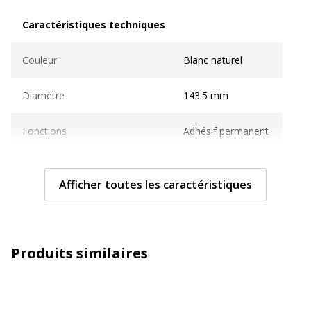
Caractéristiques techniques
Caractéristiques techniques
Couleur
Blanc naturel
Diamètre
143.5 mm
Fonctions
Adhésif permanent
Rouleau
2
Afficher toutes les caractéristiques
Taille de support
143.5 x 199.6 mm
Taille des supports avec cartes
A4 (210 x 297 mm)
Produits similaires
Compatible avec technologie
Laser
Technologie d'impression
Jet d'encre, Laser