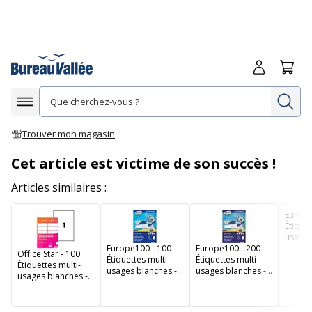
Me connecte
Panie
Re
Afficher la navigation
Trouver mon magasin
Cet article est victime de son succès !
Articles similaires :
Europe
Étiquet
usages
Europe100 - 100
Europe100 - 200
105 x 
Office Star - 100
Étiquettes multi-
Étiquettes multi-
ELA02
Étiquettes multi-
usages blanches -
usages blanches -
usages blanches -
210 x 297 mm - réf
210 x 148,5 mm -
210 x 297 mm - réf
ELA027
réf ELA026
OS43478