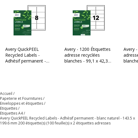
Sous-catégorie de
Cartes, étiquettes et
support
autocollants
Données d'identification
Données d'identification
Code barre maitre
4004182055939
Avery QuickPEEL
Avery - 1200 Étiquettes
Avery -
Recycled Labels -
adresse recyclées
adress
Marque
Avery
Adhésif permanent -
blanches - 99,1 x 42,3
blanche
blanc naturel - 67.7 x
mm - Impression laser -
mm - I
99.1 mm 800
réf LR7177-100
réf LR
Référence produit fabricant
LR7168-100
étiquette(s) (100
feuille(s) x 8 étiquettes
Données logistiques
adresses
Accueil
Données logistiques
Papeterie et Fournitures
Enveloppes et étiquettes
Etiquettes
Quantité emballée
1
Etiquettes A4
Avery QuickPEEL Recycled Labels - Adhésif permanent - blanc naturel - 143.5 x
199.6 mm 200 étiquette(s) (100 feuille(s) x 2 étiquettes adresses