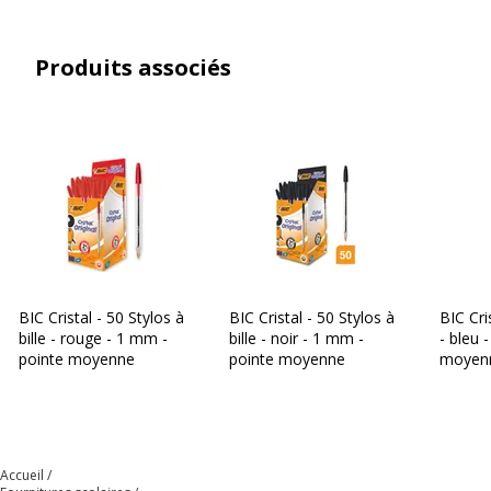
Produit rechargeable
Oui
Produits associés
Produit sans plastique
Non
Produit recyclable
Oui
Présence de substance
Oui
dangereuses
Données logistiques
Données logistiques
BIC Cristal - 50 Stylos à
BIC Cristal - 50 Stylos à
BIC Cris
Quantité emballée
1
bille - rouge - 1 mm -
bille - noir - 1 mm -
- bleu 
pointe moyenne
pointe moyenne
moyen
Accueil