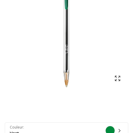
Affich
Couleur
: