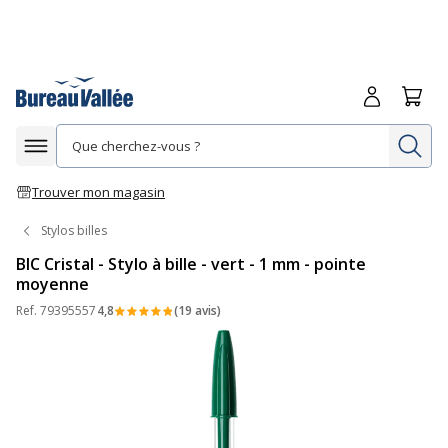
Me connecte
Panie
Re
Afficher la navigation
Trouver mon magasin
Stylos billes
BIC Cristal - Stylo à bille - vert - 1 mm - pointe
moyenne
Ref.
79395557
4,8
(19 avis)