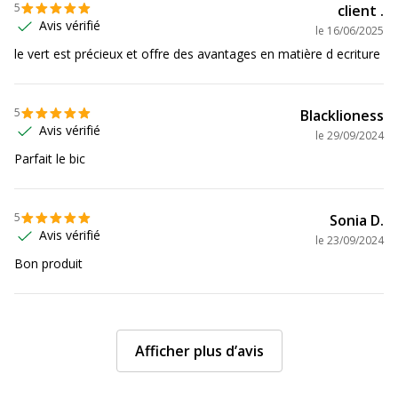
Données d'identification
5
client .
Avis vérifié
le
16/06/2025
Code barre maitre
3086123003040,2012348676562
le vert est précieux et offre des avantages en matière d ecriture
Marque
BIC
5
Blacklioness
Avis vérifié
le
29/09/2024
Référence produit
8373629X1
fabricant
Parfait le bic
Caractéristiques environnementales
Caractéristiques environnementales
5
Sonia D.
Avis vérifié
le
23/09/2024
Emballage sans plastique
Oui
Bon produit
Impact environnemental
undefined kg
CO2e
Afficher plus d’avis
Produit compostable
Non compostable