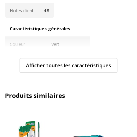
Notes client
4.8
Caractéristiques générales
Caractéristiques générales
Couleur
Vert
Quantité incluse
1
Afficher toutes les caractéristiques
Sous-catégorie
Stylos et crayons
Type de produit
Stylo à bille
Produits similaires
Informations sur les services
Informations sur les services
Avertissement sur les
L'image du produit peut être
couleurs de l'image
d'une couleur différente