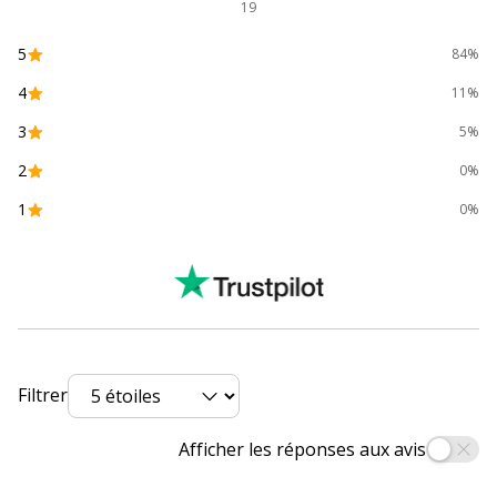
Capuchon à la couleur de
19
l'encre
Extrémité à code couleur
5
84%
Fenêtre de visualisation du
niveau d'encre
4
11%
Résistant à l'eau
Sans PVC
3
5%
2
0%
Forme du corps
Hexagonal
1
0%
Largeur maximum de la
0.4 mm
ligne (mm)
Matériau du produit
Polystyrène
Séchage rapide
Oui
Filtrer
Taille de bille
1 mm
Afficher les réponses aux avis
Données d'identification