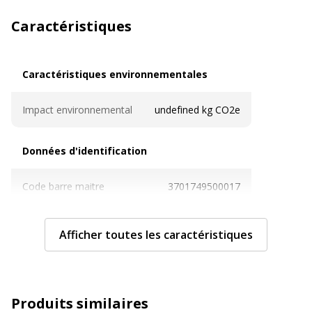
Caractéristiques
Caractéristiques environnementales
Caractéristiques environnementales
Impact environnemental
undefined kg CO2e
Données d'identification
Données d'identification
Code barre maitre
3701749500017
Marque
Biopic
Afficher toutes les caractéristiques
Référence produit fabricant
1111
Dimensions et poids
Dimensions et poids
Produits similaires