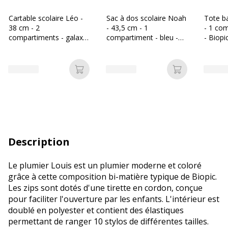
Cartable scolaire Léo -
Sac à dos scolaire Noah
Tote b
38 cm - 2
- 43,5 cm - 1
- 1 com
compartiments - galaxy
compartiment - bleu -
- Biopi
- Biopic
Biopic
Ajouter au panier
Ajouter au p
Description
Le plumier Louis est un plumier moderne et coloré
grâce à cette composition bi-matière typique de Biopic.
Les zips sont dotés d'une tirette en cordon, conçue
pour faciliter l'ouverture par les enfants. L'intérieur est
doublé en polyester et contient des élastiques
permettant de ranger 10 stylos de différentes tailles.