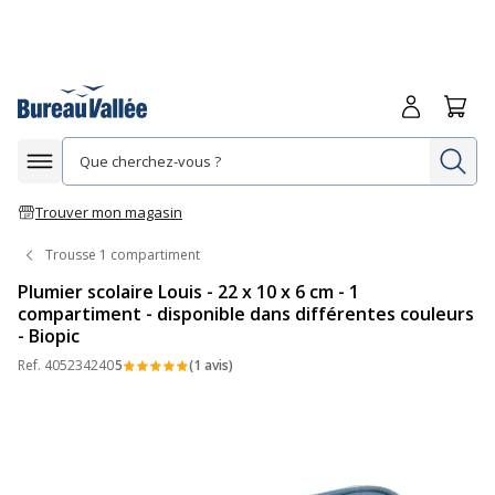
Me connecte
Panie
Re
Afficher la navigation
Trouver mon magasin
Trousse 1 compartiment
Plumier scolaire Louis - 22 x 10 x 6 cm - 1
compartiment - disponible dans différentes couleurs
- Biopic
Ref.
405234240
5
(1 avis)