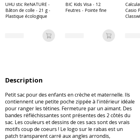
UHU stic ReNATURE -
BIC Kids Visa - 12
Calcula
Bâton de colle - 21 g -
Feutres - Pointe fine
Casio 
Plastique écologique
Classwi
Collèg
Ajouter au panier
Ajouter au p
Description
Petit sac pour des enfants en crèche et maternelle. Ils
contiennent une petite poche zippée à l'intérieur idéale
pour ranger les tétines. Fermeture par un aimant. Des
bandes réfléchissantes sont présentes des 2 côtés du
sac. Les couleurs et dessins de ces sacs sont des vrais
motifs coup de coeurs ! Le logo sur le rabas est un
patch transparent carré aux angles arrondis,