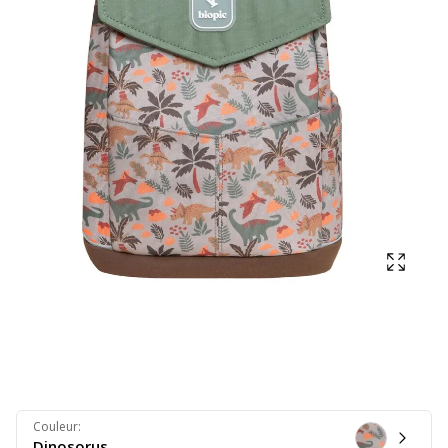
Affich
Couleur
:
Dinosorus