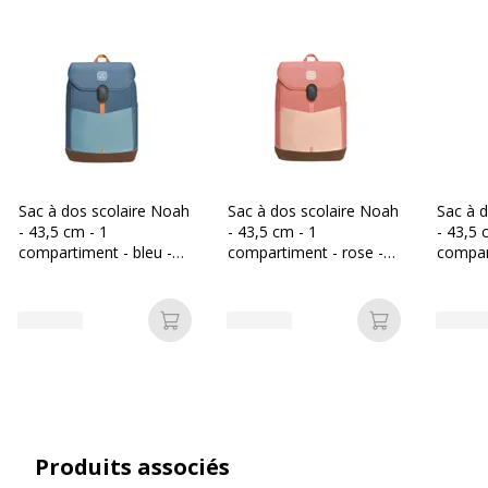
Matériau
100 % polyester
Sangle de transport
Bretelles, Poignée de
transport supérieure
Type de fermeture
Fermeture magnétique,
Fermeture éclair
Sac à dos scolaire Noah
Sac à dos scolaire Noah
Sac à 
- 43,5 cm - 1
- 43,5 cm - 1
- 43,5 
Type
Sac à dos
compartiment - bleu -
compartiment - rose -
compar
Biopic
Biopic
Biopic
Caractéristiques générales
Caractéristiques générales
Ajouter au panier
Ajouter au p
Catégorie de couleur
Gris, Vert
Couleur
Dinosorus
Produits associés
Caractéristiques environnementales
Caractéristiques environnementales