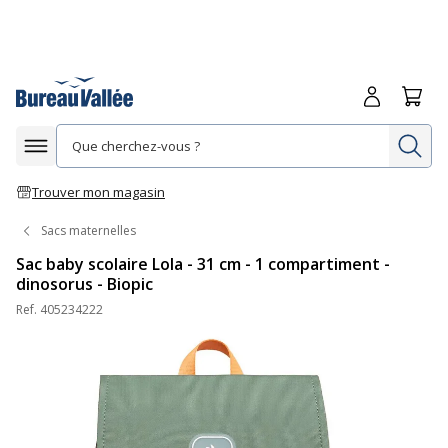
Me connecte
Panie
Re
Afficher la navigation
Trouver mon magasin
Sacs maternelles
Sac baby scolaire Lola - 31 cm - 1 compartiment -
dinosorus - Biopic
Ref.
405234222