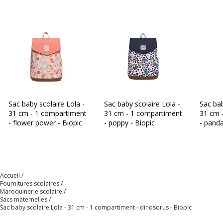
Impact environnemental
undefined kg CO2e
Données d'identification
Données d'identification
Marque
Biopic
Référence produit fabricant
BIOPIC_MINIBAG24_DINO
Sac baby scolaire Lola -
Sac baby scolaire Lola -
Sac bab
31 cm - 1 compartiment
31 cm - 1 compartiment
31 cm 
- flower power - Biopic
- poppy - Biopic
- panda
Dimensions et poids
Dimensions et poids
Dimensions en cm (LxHxP)
23 x 9 x 31 cm
Accueil
Hauteur
29 cm
Fournitures scolaires
Maroquinerie scolaire
Sacs maternelles
Sac baby scolaire Lola - 31 cm - 1 compartiment - dinosorus - Biopic
Largeur
23 cm