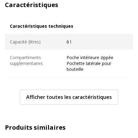
Caractéristiques
Caractéristiques techniques
Caractéristiques techniques
Capacité (litres)
6 l
Compartiments
Poche intérieure zippée
supplémentaires
Pochette latérale pour
bouteille
Contenance
6 l
Afficher toutes les caractéristiques
Détails
Bande réfléchissante
Genre
Enfant
Produits similaires
Matériau de doublure
100 % polyester