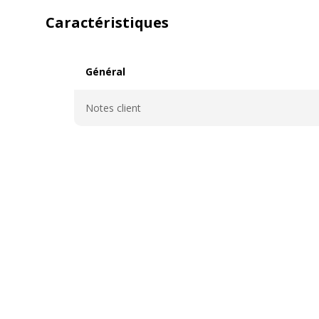
Caractéristiques
Général
Général
Notes client
Caractéristiques techniques
Caractéristiques techniques
Catégorie de forme
Calendriers