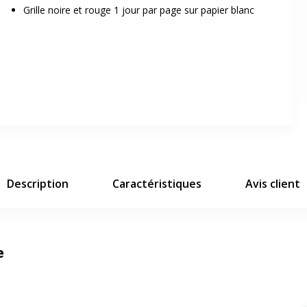
Grille noire et rouge 1 jour par page sur papier blanc
er en plein écran
e suivant
Description
Caractéristiques
Avis client
e