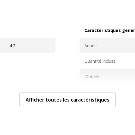
Caractéristiques génér
Caractéristiques généra
4.2
Année
Quantité incluse
Modèle
Afficher toutes les caractéristiques
Informations sur les se
Informations sur les ser
Avertissement sur les cou