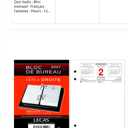
de décembre à janvier -
Quo Vadis - Bloc
55x40,5 cm - Papier
mensuel - Français -
Clairefontaine recyclé -
Fantaisie - Fleurs - 12
Fabrication française
mois de janvier à
décembre - 16x33,5 cm
- Papier Clairefontaine
blanc - Fabrication
française