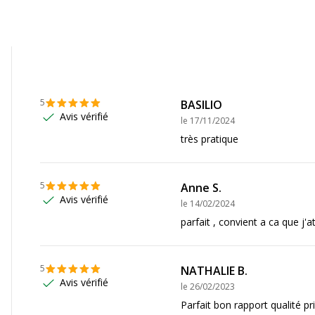
027,3147281310026
5
BASILIO
Avis vérifié
le
17/11/2024
très pratique
5
Anne S.
Avis vérifié
le
14/02/2024
parfait , convient a ca que j'a
5
NATHALIE B.
Avis vérifié
le
26/02/2023
Parfait bon rapport qualité pr