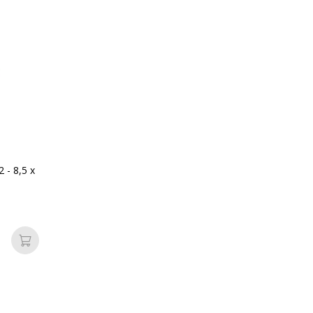
de l'image
page
 cm
 - 8,5 x
 côté droit
Ajouter au panier