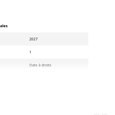
ales
les
2027
1
Date à droite
rvices
vices
leurs
L'image du produit peut être d'une