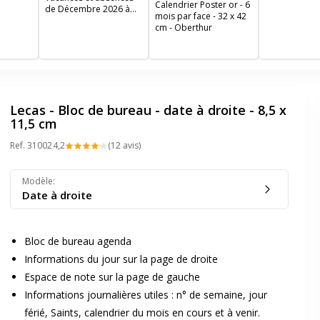
mm - daté
Calendrier Poster or - 6
de Décembre 2026 à
mois par face - 32 x 42
décembre 2027 -
cm - Oberthur
Exacompta
Lecas - Bloc de bureau - date à droite - 8,5 x
11,5 cm
Ref.
31002
4,2
(12 avis)
Modèle
:
Date à droite
Bloc de bureau agenda
Informations du jour sur la page de droite
Espace de note sur la page de gauche
Informations journalières utiles : n° de semaine, jour
férié, Saints, calendrier du mois en cours et à venir.