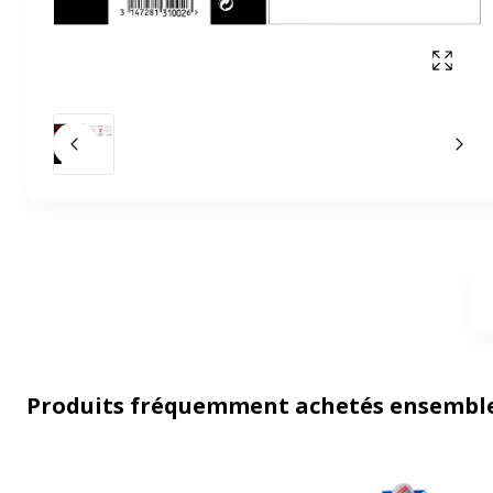
Affich
Slide précédent
Slid
Produits fréquemment achetés ensembl