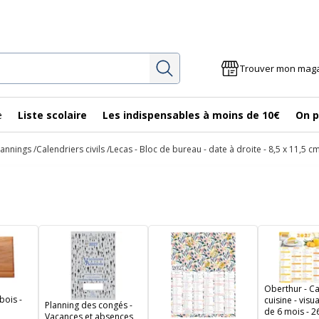
Rechercher
Trouver mon mag
e
Liste scolaire
Les indispensables à moins de 10€
On p
lannings
Calendriers civils
Lecas - Bloc de bureau - date à droite - 8,5 x 11,5 c
Oberthur - Ca
bois -
cuisine - visu
Planning des congés -
de 6 mois - 2
Vacances et absences