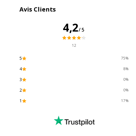
Données d'identification
Avis Clients
Code barre maitre
3147280310
4,2
Marque
Lecas
/5
Référence produit fabricant
100901787
12
5
75%
4
8%
3
0%
2
0%
1
17%