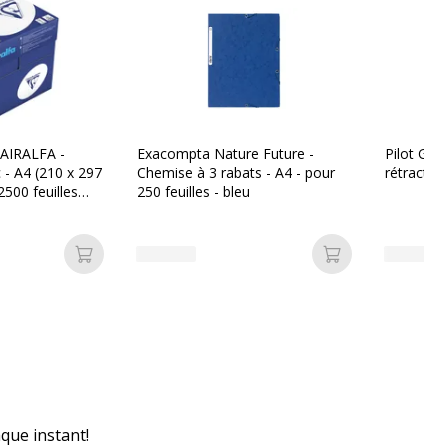
LAIRALFA -
Exacompta Nature Future -
Pilot G-2 
c - A4 (210 x 297
Chemise à 3 rabats - A4 - pour
rétractab
500 feuilles
250 feuilles - bleu
ettes)
Ajouter au panier
Ajouter au pan
que instant!