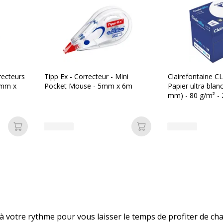
recteurs
Tipp Ex - Correcteur - Mini
Clairefontaine C
5mm x
Pocket Mouse - 5mm x 6m
Papier ultra blan
mm) - 80 g/m² - 2
(carton de 5 ram
Ajouter au panier
Ajouter au panier
à votre rythme pour vous laisser le temps de profiter de cha