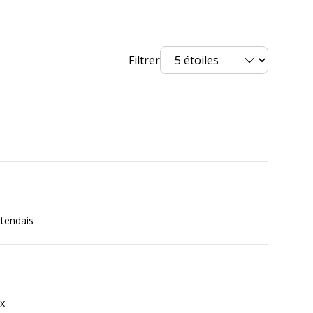
Filtrer
ttendais
ix