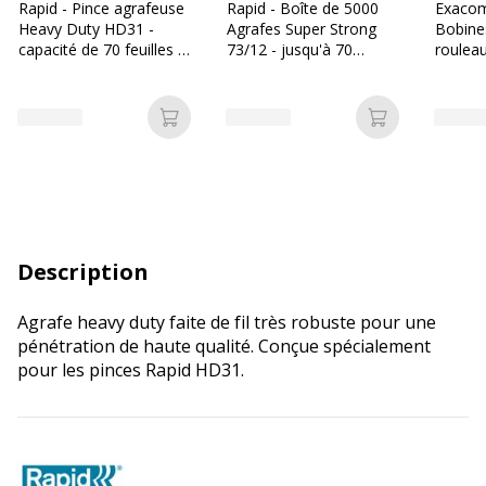
Rapid - Pince agrafeuse
Rapid - Boîte de 5000
Exacom
Heavy Duty HD31 -
Agrafes Super Strong
Bobine
capacité de 70 feuilles -
73/12 - jusqu'à 70
rouleau
agrafes 73/6 à 73/12
feuilles - acier galvanisé
12 mm 
mandrin
Ajouter au panier
Ajouter au p
Description
Agrafe heavy duty faite de fil très robuste pour une
pénétration de haute qualité. Conçue spécialement
pour les pinces Rapid HD31.