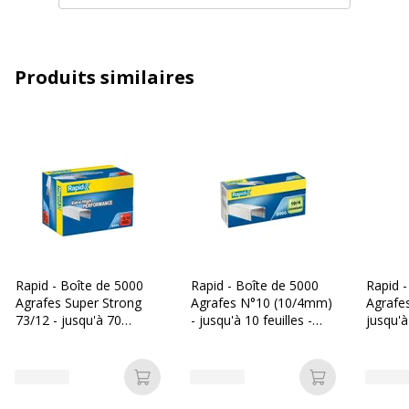
Taille d'attache (agraffe,
10 mm
punaise,trombone)
Produits similaires
Caractéristiques générales
Caractéristiques générales
Quantité incluse
5000
Type d'emballage
Boîte
Type de produit
Agrafes
Données d'identification
Rapid - Boîte de 5000
Rapid - Boîte de 5000
Rapid -
Données d'identification
Agrafes Super Strong
Agrafes N°10 (10/4mm)
Agrafes
73/12 - jusqu'à 70
- jusqu'à 10 feuilles -
jusqu'à
feuilles - acier galvanisé
acier galvanisé
acier g
Code barre maitre
7313468904005
Marque
Rapid
Ajouter au panier
Ajouter au p