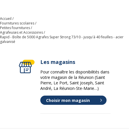
Référence produit fabricant
24890400
Accueil
Dimensions et poids
Fournitures scolaires
Dimensions et poids
Petites fournitures
Agrafeuses et Accessoires
Rapid - Boîte de 5000 Agrafes Super Strong 73/10 - jusqu'à 40 feuilles - acier
Hauteur
57 mm
galvanisé
Largeur
74 mm
Les magasins
Poids du produit
720 g
Pour connaître les disponibilités dans
votre magasin de la Réunion (Saint
Profondeur
Pierre, Le Port, Saint Joseph, Saint
109 mm
André, La Réunion-Ste-Marie…)
Choisir mon magasin