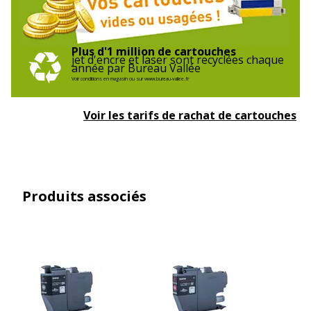
inclus
Données logistiques
Données logistiques
Plus d'1 million de cartouches
jet d'encre et laser sont recyclées chaque
année par Bureau Vallée
Voir conditions en magasin ou sur www.bureau-vallee.fr
Quantité emballée
1
Voir les tarifs de rachat de cartouches
Produits associés