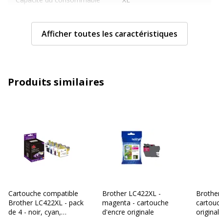
Cartouches de marque
Oui
Afficher toutes les caractéristiques
Couleur du consommable
Cyan, Jaune, Magenta,
Noir
Produits similaires
Nombre de pages
1500 pages
imprimables
Compatible avec
Jet d'encre
technologie
Type de consommable
Cartouche d'encre
Caractéristiques générales
Caractéristiques générales
Cartouche compatible
Brother LC422XL -
Brother
Brother LC422XL - pack
magenta - cartouche
cartou
Catégorie d'accessoire
Consommables
de 4 - noir, cyan,
d'encre originale
origina
d'impression