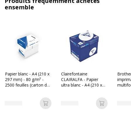
Produits fréquemment achetés
ensemble
Papier blanc - A4 (210 x
Clairefontaine
Brothe
297 mm) - 80 g/m² -
CLAIRALFA - Papier
imprim
2500 feuilles (carton de
ultra blanc - A4 (210 x
multifo
5 ramettes) - Bureau
297 mm) - 80 g/m² -
couleur
Vallée
2500 feuilles (carton de
LAN, W
5 ramettes)
2.0
Ajouter au panier
Ajouter au p