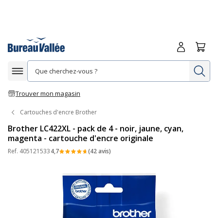
Me connecte
Panie
Re
Afficher la navigation
Trouver mon magasin
Cartouches d'encre Brother
Brother LC422XL - pack de 4 - noir, jaune, cyan,
magenta - cartouche d'encre originale
Ref.
405121533
4,7
(42 avis)