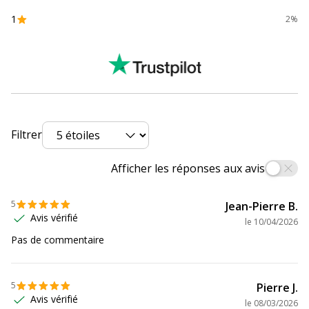
Divers
1
2%
Divers
Compatibilité
Brother MFC-J5340DW
,
MFC-
détaillée du
J5345DW
,
MFC-J5740DW
,
MFC-
produit
J6540DW
,
MFC-J6940DW
Consommables
Pack de 4
Filtrer
inclus
Informations sur les services
Afficher les réponses aux avis
Informations sur les services
5
Jean-Pierre B.
Etat du produit
Produit Neuf
Avis vérifié
le
10/04/2026
Pas de commentaire
5
Pierre J.
Avis vérifié
le
08/03/2026