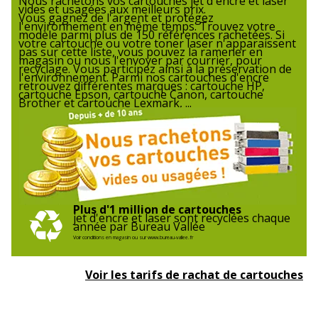
Nous rachetons vos cartouches jet d'encre et laser
vides et usagées aux meilleurs prix.
Vous gagnez de l'argent et protégez
l'environnement en même temps. Trouvez votre
modèle parmi plus de 150 références rachetées. Si
votre cartouche ou votre toner laser n'apparaissent
pas sur cette liste, vous pouvez la ramener en
magasin ou nous l'envoyer par courrier, pour
recyclage. Vous participez ainsi à la préservation de
l'environnement. Parmi nos cartouches d'encre
retrouvez différentes marques : cartouche HP,
cartouche Epson, cartouche Canon, cartouche
Brother et cartouche Lexmark, ...
Plus d'1 million de cartouches
jet d'encre et laser sont recyclées chaque
année par Bureau Vallée
Voir conditions en magasin ou sur www.bureau-vallee.fr
Voir les tarifs de rachat de cartouches