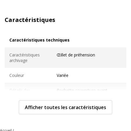
Caractéristiques
Caractéristiques techniques
Caractéristiques techniques
Caractéristiques
Œillet de préhension
archivage
Couleur
Variée
Détails des
Pochette couverture avant
compartiments
surface complète
Afficher toutes les caractéristiques
Epaisseur du
700 µm
matériau
Accueil