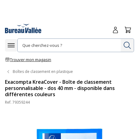
Me connecte
Panie
Re
Afficher la navigation
Trouver mon magasin
Boîtes de classement en plastique
Exacompta KreaCover - Boîte de classement
personnalisable - dos 40 mm - disponible dans
différentes couleurs
Ref.
79359244