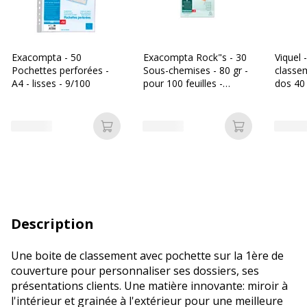
Exacompta - 50
Exacompta Rock"s - 30
Viquel 
Pochettes perforées -
Sous-chemises - 80 gr -
classem
A4 - lisses - 9/100
pour 100 feuilles -
dos 40
couleurs assorties
dans di
couleu
Ajouter au panier
Ajouter au p
Description
Une boite de classement avec pochette sur la 1ère de
couverture pour personnaliser ses dossiers, ses
présentations clients. Une matière innovante: miroir à
l'intérieur et grainée à l'extérieur pour une meilleure