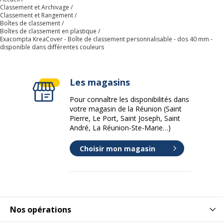
Etiquettes
Étiquette de tranche
Classement et Archivage
Classement et Rangement
Boîtes de classement
Format pris en
A4 (210 x 297 mm)
Boîtes de classement en plastique
charge
Exacompta KreaCover - Boîte de classement personnalisable - dos 40 mm -
disponible dans différentes couleurs
Largeur du dos
40 mm
Les magasins
Matériau(x) du
Polypropylène (PP)
produit
Pour connaître les disponibilités dans
votre magasin de la Réunion (Saint
Pierre, Le Port, Saint Joseph, Saint
Taille du produit
240 x 320 mm
André, La Réunion-Ste-Marie…)
Transparent
Oui
Choisir mon magasin
Caractéristiques générales
Caractéristiques générales
Catégorie de couleur
Transparent
Nos opérations