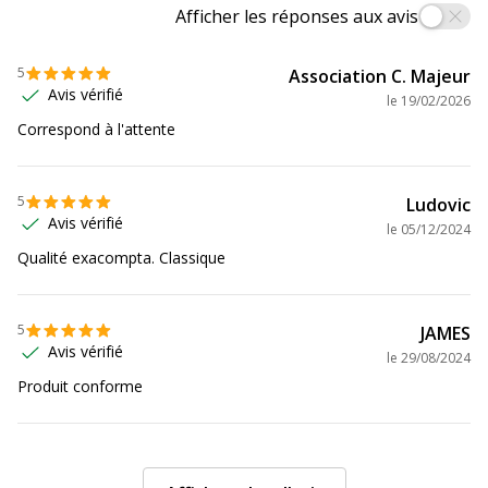
Afficher les réponses aux avis
Données logistiques
Données logistiques
5
Association C. Majeur
Avis vérifié
le
19/02/2026
Quantité emballée
1
Correspond à l'attente
5
Ludovic
Avis vérifié
le
05/12/2024
Qualité exacompta. Classique
5
JAMES
Avis vérifié
le
29/08/2024
Produit conforme