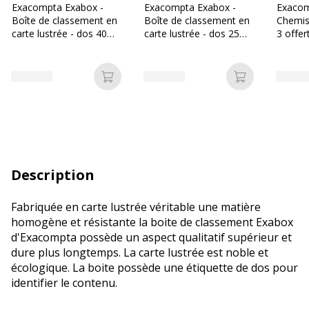
Exacompta Exabox -
Exacompta Exabox -
Exacom
Boîte de classement en
Boîte de classement en
Chemis
carte lustrée - dos 40
carte lustrée - dos 25
3 offer
mm - disponible dans
mm - disponible dans
couleur
différentes couleurs
différentes couleurs
Ajouter au panier
Ajouter au p
Description
Fabriquée en carte lustrée véritable une matière
homogène et résistante la boite de classement Exabox
d'Exacompta possède un aspect qualitatif supérieur et
dure plus longtemps. La carte lustrée est noble et
écologique. La boite possède une étiquette de dos pour
identifier le contenu.