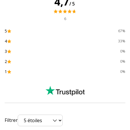
4,7
/5
Type de fermeture
Deux élastiques de retenue
6
Type de produit
Boîte de classement
5
67%
Caractéristiques environnementales
Caractéristiques environnementales
4
33%
3
0%
Impact environnemental
undefined kg CO2e
2
0%
Produit recyclable
Non
1
0%
Données d'identification
Données d'identification
Code barre maitre
3130630506003
Marque
Exacompta
Filtrer
Référence produit fabricant
50600E-1item