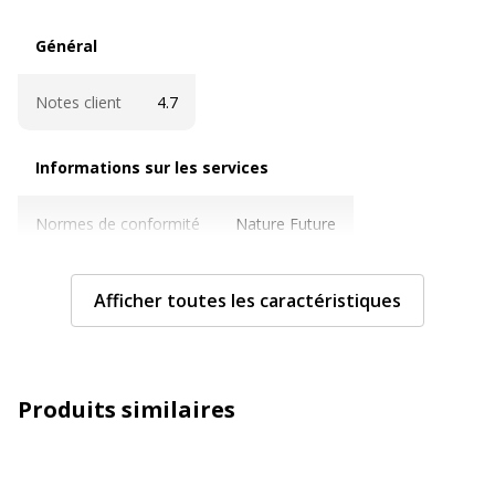
Général
Général
Notes client
4.7
Informations sur les services
Informations sur les services
Normes de conformité
Nature Future
Caractéristiques techniques
Caractéristiques techniques
Afficher toutes les caractéristiques
Couleur
Disponible en différents coloris
Epaisseur du matériau
700 µm
Produits similaires
Etiquettes
Étiquette de tranche