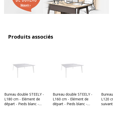
Modèle
Bureau double de départ
Type de produit
Bureau
Produits associés
Type de bureau
Bureau partagé
Caractéristiques de la surface supérieure
Caractéristiques de la surface supérieure
Chants
ABS 2mm
Couleur
Blanc perle
Densité panneaux
700 kg/m3
Bureau double STEELY -
Bureau double STEELY -
Bureau
L180 cm - Elément de
L160 cm - Elément de
L120 c
Épaisseur
25 mm
départ - Pieds blanc -
départ - Pieds blanc -
suivant
plateau Blanc Perle
plateau Blanc Perle
- plate