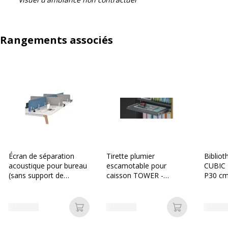
Rangements associés
Écran de séparation
Tirette plumier
Biblio
acoustique pour bureau
escamotable pour
CUBIC 
(sans support de
caisson TOWER -
P30 cm
fixation) - L140 x H43
anthracite
Blanc p
cm - bleu chiné
Ajouter au panier
Ajouter au p