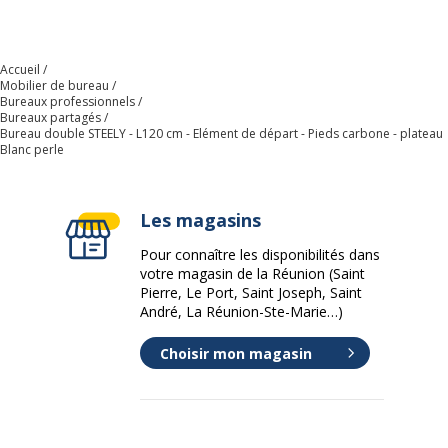
Forme
Rectangulaire
Largeur du plateau
120 cm
Accueil
Mobilier de bureau
Bureaux professionnels
Matériau
Panneau de particules
Bureaux partagés
Bureau double STEELY - L120 cm - Elément de départ - Pieds carbone - plateau
Blanc perle
Nature de la Finition surface
Mélaminé haute
supèrieur
résistance
Les magasins
Profondeur
163 cm
Pour connaître les disponibilités dans
votre magasin de la Réunion (Saint
Données d'identification
Données d'identification
Pierre, Le Port, Saint Joseph, Saint
André, La Réunion-Ste-Marie…)
Code barre maitre
3253310162648
Choisir mon magasin
Marque
Burocean
Référence produit fabricant
LY042GCA