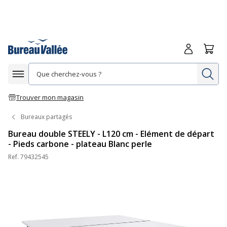
Me connecte
Panie
Re
Afficher la navigation
Trouver mon magasin
Bureaux partagés
Bureau double STEELY - L120 cm - Elément de départ
- Pieds carbone - plateau Blanc perle
Ref.
79432545