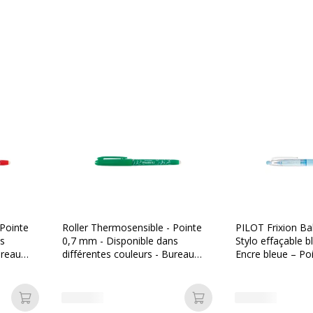
 Pointe
Roller Thermosensible - Pointe
PILOT Frixion Bal
ns
0,7 mm - Disponible dans
Stylo effaçable b
ureau
différentes couleurs - Bureau
Encre bleue – P
Vallée
0,7 mm
Ajouter au panier
Ajouter au panier