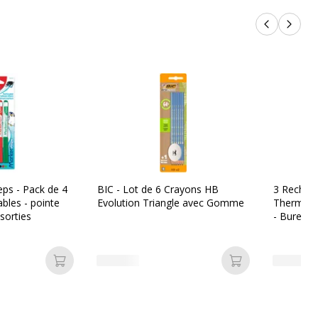
Produits p
Produi
ps - Pack de 4
BIC - Lot de 6 Crayons HB
3 Recharg
bles - pointe
Evolution Triangle avec Gomme
Thermosen
ssorties
- Bureau 
Ajouter au panier
Ajouter au pan