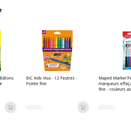
e
 Bâtons
BIC Kids Visa - 12 Feutres -
Maped Marker'Pe
ue
Pointe fine
marqueurs effaça
fine - couleurs a
Ajouter au panier
Ajouter au panier