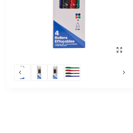
Affich
Slide précédent
Slid