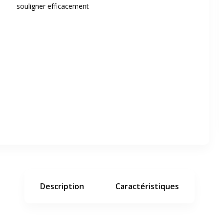
souligner efficacement
er en plein écran
e suivant
Description
Caractéristiques