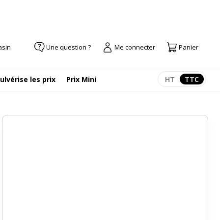
asin
Une question ?
Me connecter
Panier
ulvérise les prix
Prix Mini
HT
TTC
Afficher les pr
Afficher