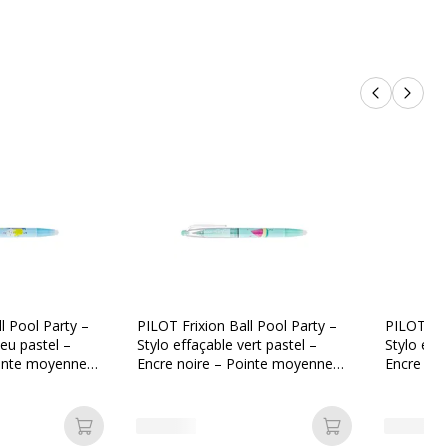
Produits p
Produi
l Pool Party –
PILOT Frixion Ball Pool Party –
PILOT Fri
leu pastel –
Stylo effaçable vert pastel –
Stylo eff
ointe moyenne
Encre noire – Pointe moyenne
Encre vio
0,7 mm
0,7 mm
Ajouter au panier
Ajouter au pan