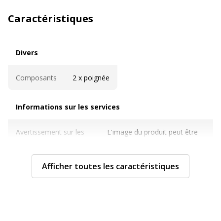
Caractéristiques
Divers
Divers
Composants
2 x poignée
Informations sur les services
Informations sur les services
Avertissement sur les
L'image du produit peut être
couleurs de l'image
d'une couleur différente
Afficher toutes les caractéristiques
Sous type mobilier
Caisson mobile
Caractéristiques techniques
Caractéristiques techniques
Finition
Mélamine