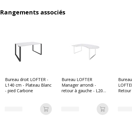
Rangements associés
Bureau droit LOFTER -
Bureau LOFTER
Bureau
L140 cm - Plateau Blanc
Manager arrondi -
LOFTER
- pied Carbone
retour à gauche - L200
Retour 
cm - Plateau blanc perle
Plateau
- Pied blanc (Pieds de
Carbone
renfort obligatoire à
renfort
Ajouter au panier
Ajouter au p
rajouter - non inclus)
rajoute