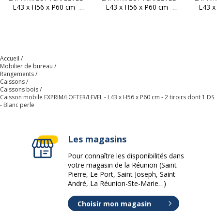
- L43 x H56 x P60 cm -
- L43 x H56 x P60 cm -
- L43 x
3 tiroirs - Blanc perle
3 tiroirs - Imitation
2 tiroi
Contenu de
Plumier
Erable
Imitati
l'emballage
Finition
Blanc Perle
Accueil
Mobilier de bureau
Rangements
Quantité incluse
1
Caissons
Caissons bois
Caisson mobile EXPRIM/LOFTER/LEVEL - L43 x H56 x P60 cm - 2 tiroirs dont 1 DS
Quantité de
5
- Blanc perle
roulettes
Les magasins
Quantité de tiroirs
2
Pour connaître les disponibilités dans
Quantité de tiroirs
1
votre magasin de la Réunion (Saint
pour fichier de
Pierre, Le Port, Saint Joseph, Saint
suspension
André, La Réunion-Ste-Marie…)
Choisir mon magasin
Type d'installation
Sur roulettes