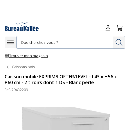
Me connecte
Panie
Re
Afficher la navigation
Trouver mon magasin
Caissons bois
Caisson mobile EXPRIM/LOFTER/LEVEL - L43 x H56 x
P60 cm - 2 tiroirs dont 1 DS - Blanc perle
Ref.
79432209