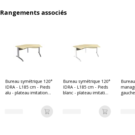
Rangements associés
Bureau symétrique 120°
Bureau symétrique 120°
Bureau
IDRA - L185 cm - Pieds
IDRA - L185 cm - Pieds
manage
alu - plateau imitation
blanc - plateau imitation
gauche
Erable
Erable
- pieds
(pied d
obligat
Ajouter au panier
Ajouter au p
non inc