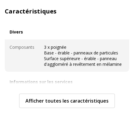
Caractéristiques
Divers
Divers
Composants
3 x poignée
Base - érable - panneaux de particules
Surface supérieure - érable - panneau
d'aggloméré à revêtement en mélamine
Informations sur les services
Informations sur les services
Avertissement sur les
L'image du produit peut être
Afficher toutes les caractéristiques
couleurs de l'image
d'une couleur différente
Sous type mobilier
Caisson bout de bureau
Caractéristiques techniques