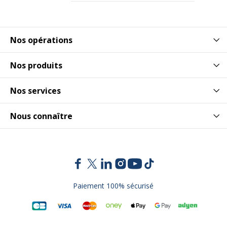
Données d'identification
Données d'identification
Nos opérations
Code barre maitre
3253310175662
Nos produits
Marque
Burocean
Nos services
Référence produit fabricant
TR526PCP
Nous connaître
Dimensions et poids
Dimensions et poids
Dimensions & Poids -
Surface supérieure - épaisseur
Détails
: 25 mm
Paiement 100% sécurisé
Hauteur
73 cm
Largeur
47 cm