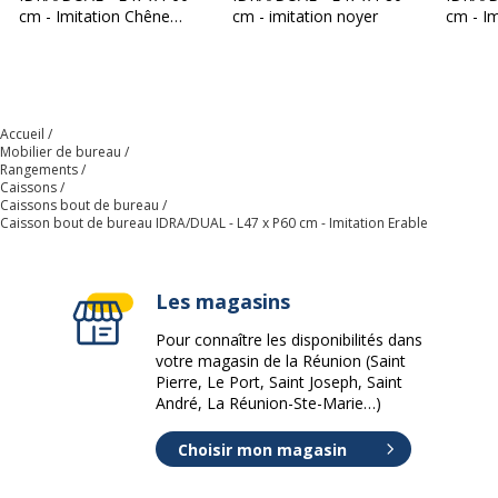
cm - Imitation Chêne
cm - imitation noyer
cm - I
gris
gris
Quantité incluse
1
Quantité de tiroirs
3
Accueil
Mobilier de bureau
Quantité de tiroirs pour fichier de
1
Rangements
suspension
Caissons
Caissons bout de bureau
Caisson bout de bureau IDRA/DUAL - L47 x P60 cm - Imitation Erable
Type d'installation
Sur pied
Caracteristiques de montage
A monter soi-
Les magasins
même
Pour connaître les disponibilités dans
votre magasin de la Réunion (Saint
Caractéristiques environnementales
Pierre, Le Port, Saint Joseph, Saint
Caractéristiques environnementales
André, La Réunion-Ste-Marie…)
Certification PEFC
Oui
Choisir mon magasin
Impact environnemental
undefined kg CO2e