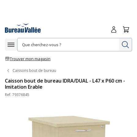
Me connecte
Panie
Re
Afficher la navigation
Trouver mon magasin
Caissons bout de bureau
Caisson bout de bureau IDRA/DUAL - L47 x P60 cm -
Imitation Erable
Ref.
79376845