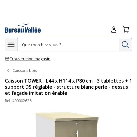
Me connecte
Panie
Re
Afficher la navigation
Trouver mon magasin
Caissons bois
Caisson TOWER - L44 x H114 x P80 cm - 3 tablettes + 1
support DS réglable - structure blanc perle - dessus
et façade imitation érable
Ref.
400002626