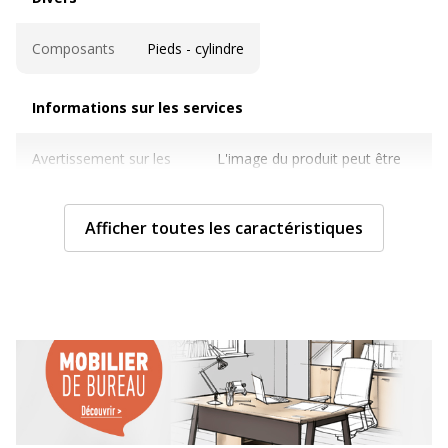
Composants
Pieds - cylindre
Informations sur les services
Informations sur les services
Avertissement sur les
L'image du produit peut être
couleurs de l'image
d'une couleur différente
Afficher toutes les caractéristiques
Sous type mobilier
Caisson-Tower
Normes de conformité
PEFC
Caractéristiques techniques
Caractéristiques techniques
Finition
Mélamine
Matériau(x) du
Panneau d'aggloméré à