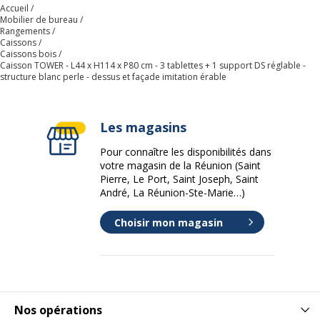
Accueil
Quantité incluse
1
Mobilier de bureau
Rangements
Caissons
Quantité de
1
Caissons bois
Caisson TOWER - L44 x H114 x P80 cm - 3 tablettes + 1 support DS réglable -
tiroirs
structure blanc perle - dessus et façade imitation érable
Type
Sur pied
d'installation
Les magasins
Pour connaître les disponibilités dans
Modèle
Corps Blanc
votre magasin de la Réunion (Saint
Pierre, Le Port, Saint Joseph, Saint
Caracteristiques
A monter soi-même
André, La Réunion-Ste-Marie…)
de montage
Choisir mon magasin
Données d'identification
Données d'identification
Code barre maitre
3253310170889
Nos opérations
Marque
Burocean