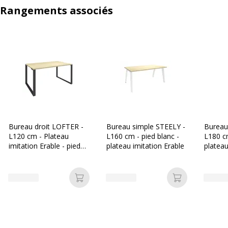
Rangements associés
Bureau droit LOFTER -
Bureau simple STEELY -
Bureau
L120 cm - Plateau
L160 cm - pied blanc -
L180 cm
imitation Erable - pied
plateau imitation Erable
plateau
Carbone
Ajouter au panier
Ajouter au p