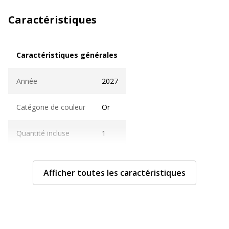
Caractéristiques
Caractéristiques générales
Caractéristiques générales
Année
2027
Catégorie de couleur
Or
Quantité incluse
1
Caractéristiques techniques
Caractéristiques techniques
Afficher toutes les caractéristiques
Caractéristiques
Papier blanc
fournitures papier
Catégorie de forme
Calendriers