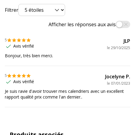
Enregistrement des jours de
nom de saint
Filtrer
Semaines numérotées
Vacances scolaires
Afficher les réponses aux avis
Taille de la feuille
405 x 500 mm
5
JLP
Avis vérifié
le
29/10/2025
Caractéristiques environnementales
Caractéristiques environnementales
Bonjour, très bien merci.
Certification PEFC
Oui
5
Jocelyne P.
Données d'identification
Avis vérifié
le
07/01/2023
Données d'identification
Je suis ravie d'avoir trouver mes calendriers avec un excellent
rapport qualité prix comme l'an dernier..
Code barre maitre
3371017525389
Marque
Quo Vadis
Référence produit fabricant
238245Q
Produits associés