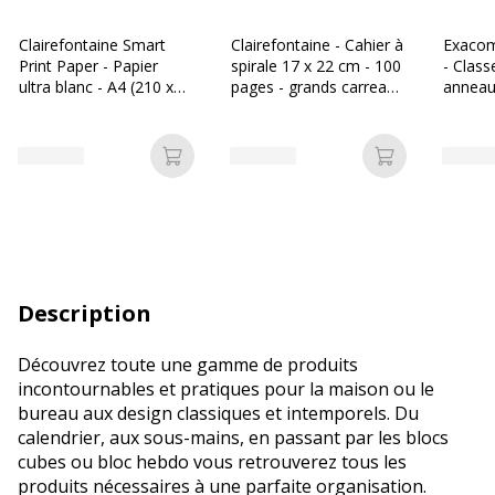
Clairefontaine Smart
Clairefontaine - Cahier à
Exacom
Print Paper - Papier
spirale 17 x 22 cm - 100
- Class
ultra blanc - A4 (210 x
pages - grands carreaux
anneau
297 mm) - 60 g/m² -
(Seyes) - disponible
A4 - di
Ramette de 500 feuilles
dans différentes
différe
couleurs
pastels
Ajouter au panier
Ajouter au p
Description
Découvrez toute une gamme de produits
incontournables et pratiques pour la maison ou le
bureau aux design classiques et intemporels. Du
calendrier, aux sous-mains, en passant par les blocs
cubes ou bloc hebdo vous retrouverez tous les
produits nécessaires à une parfaite organisation.