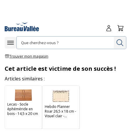
Me connecte
Panie
Re
Afficher la navigation
Trouver mon magasin
Cet article est victime de son succès !
Articles similaires :
Lecas - Socle
Hebdo Planner
éphéméride en
Roar 26,5 x 18 cm -
bois - 14,5 x 20 cm
Visuel clair -
Exacompta