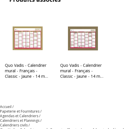
Dimensions et poids
Dimensions et poids
Hauteur
405 mm
Largeur
500 mm
Quo Vadis - Calendrier
Quo Vadis - Calendrier
mural - Français -
mural - Français -
Classic - Jaune - 14 mois
Classic - Jaune - 14 mois
de décembre à janvier -
de décembre à janvier -
43x33,5 cm - Papier
27x21 cm - Papier
Clairefontaine blanc -
Clairefontaine blanc -
Fabrication française
Fabrication française
Accueil
Papeterie et Fournitures
Agendas et Calendriers
Calendriers et Plannings
Calendriers civils