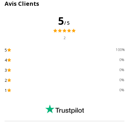
Avis Clients
Couleur(s) du papier
Or
5
/5
Daté
Oui
2
Disposition
14 mois - 14 mois de
décembre à janvier
5
100%
4
0%
Format
55 x 40,5 cm
3
0%
Localisation
Français
2
0%
1
0%
Matériau(x) du produit
Carton contrecollé
Meilleures ventes
Fixation murale
Propriétés
De décembre à janvier (14
mois)