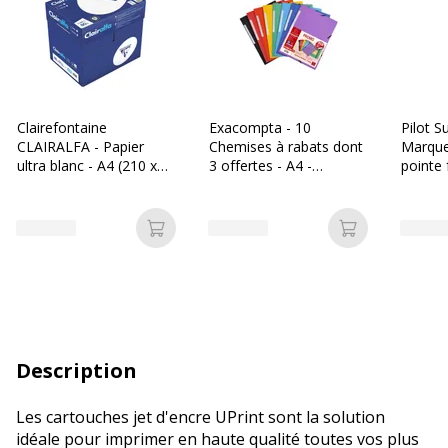
Clairefontaine
Exacompta - 10
Pilot S
CLAIRALFA - Papier
Chemises à rabats dont
Marque
ultra blanc - A4 (210 x
3 offertes - A4 -
pointe 
297 mm) - 80 g/m² -
couleurs assorties
2500 feuilles (carton de
5 ramettes)
Ajouter au panier
Ajouter au p
Description
Les cartouches jet d'encre UPrint sont la solution
idéale pour imprimer en haute qualité toutes vos plus