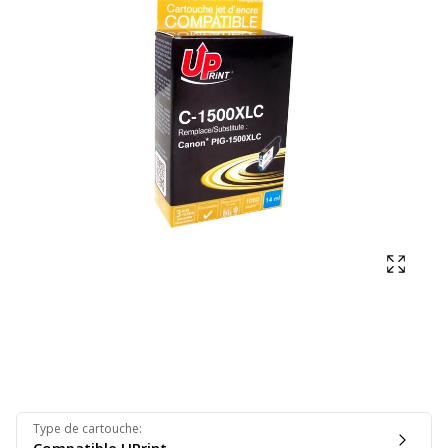
Affich
Type de cartouche
: