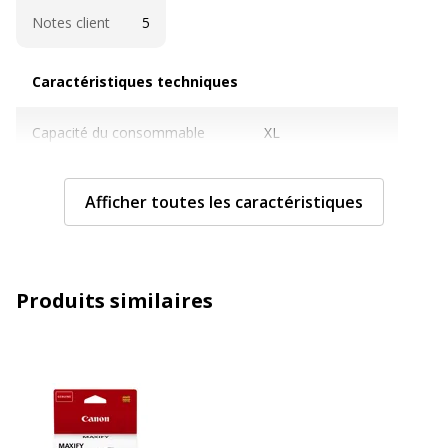
Notes client
5
Caractéristiques techniques
Caractéristiques techniques
Capacité du consommable
XL
Cartouches de marque
Non
Afficher toutes les caractéristiques
Contenance en ml
14 ml
Couleur du consommable
Cyan
Produits similaires
Nombre de pages imprimables
1050 pages
Compatible avec technologie
Jet d'encre
Type de consommable
Cartouche d'encre