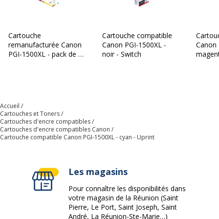
Cartouche
Cartouche compatible
Cartou
remanufacturée Canon
Canon PGI-1500XL -
Canon 
PGI-1500XL - pack de 4
noir - Switch
magent
- noir, cyan, magenta,
jaune - Owa
Accueil
Cartouches et Toners
Cartouches d'encre compatibles
Cartouches d'encre compatibles Canon
Cartouche compatible Canon PGI-1500XL - cyan - Uprint
Les magasins
Pour connaître les disponibilités dans
votre magasin de la Réunion (Saint
Pierre, Le Port, Saint Joseph, Saint
André, La Réunion-Ste-Marie…)