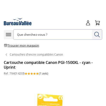
Me connecte
Panie
Re
Afficher la navigation
Trouver mon magasin
Cartouches d'encre compatibles Canon
Cartouche compatible Canon PGI-1500XL - cyan -
Uprint
Ref.
79401420
5
(1 avis)