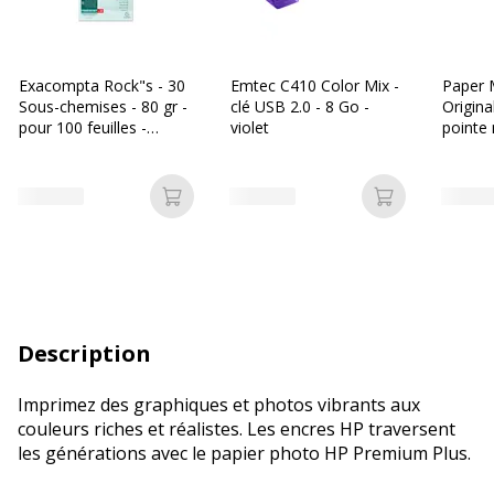
Exacompta Rock"s - 30
Emtec C410 Color Mix -
Paper M
Sous-chemises - 80 gr -
clé USB 2.0 - 8 Go -
Original
pour 100 feuilles -
violet
pointe
couleurs assorties
Ajouter au panier
Ajouter au p
Description
Imprimez des graphiques et photos vibrants aux
couleurs riches et réalistes. Les encres HP traversent
les générations avec le papier photo HP Premium Plus.