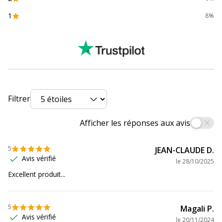
Catégorie de consommable
Cartouches
1
8%
Couleur de l'article
Cyan/magenta/jaune
Quantité incluse
1
Type de cartouche
Marque
Filtrer
Nombre de consommable(s)
1 Unité(s)
Afficher les réponses aux avis
inclus
Données d'identification
5
JEAN-CLAUDE D.
Données d'identification
Avis vérifié
le
28/10/2025
Excellent produit...
Code
8291601802748,0829160799285,884962780893
barre
maitre
5
Magali P.
Avis vérifié
le
20/11/2024