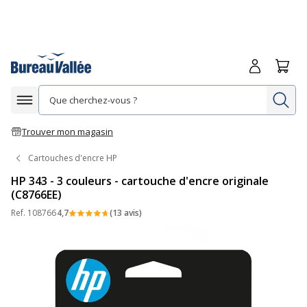
Me connecte
Panie
Re
Afficher la navigation
Trouver mon magasin
Cartouches d'encre HP
HP 343 - 3 couleurs - cartouche d'encre originale
(C8766EE)
Ref.
108766
4,7
(13 avis)