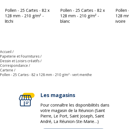
Marque
Clairefontaine
Pollen - 25 Cartes - 82 x
Pollen - 25 Cartes - 82 x
Pollen 
128 mm - 210 g/m² -
128 mm - 210 g/m² -
128 mm
Référence produit fabricant
1421C
litchi
blanc
ivoire
Accueil
Papeterie et Fournitures
Dessin et Loisirs créatifs
Correspondance
Carterie
Pollen - 25 Cartes - 82 x 128 mm - 210 g/m² - vert menthe
Les magasins
Pour connaître les disponibilités dans
votre magasin de la Réunion (Saint
Pierre, Le Port, Saint Joseph, Saint
André, La Réunion-Ste-Marie…)