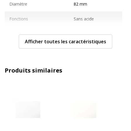
Diamètre
82 mm
Fonctions
Sans acide
Grammage
210 g/m2
Afficher toutes les caractéristiques
Matériau(x) du produit
Papier
Taille de support
82 x 128 mm
Produits similaires
Compatible avec technologie
Jet d'encre, Laser
Technologie d'impression
Jet d'encre, Laser
Type de supports
Cartes à fibres teintées
Caractéristiques générales
Caractéristiques générales