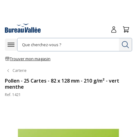
Me connecte
Panie
Re
Afficher la navigation
Trouver mon magasin
Carterie
Pollen - 25 Cartes - 82 x 128 mm - 210 g/m² - vert
menthe
Ref.
1421