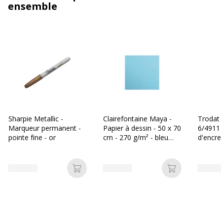
ensemble
Sharpie Metallic -
Clairefontaine Maya -
Troda
Marqueur permanent -
Papier à dessin - 50 x 70
6/4911
pointe fine - or
cm - 270 g/m² - bleu
d'encre
clair
Ajouter au panier
Ajouter au p