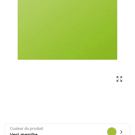
Affich
Couleur du produit
:
Vert menthe