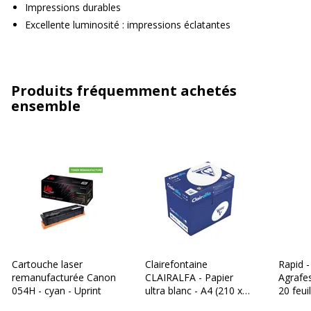
Impressions durables
Excellente luminosité : impressions éclatantes
Produits fréquemment achetés
ensemble
Cartouche laser
Clairefontaine
Rapid -
remanufacturée Canon
CLAIRALFA - Papier
Agrafes
054H - cyan - Uprint
ultra blanc - A4 (210 x
20 feuil
297 mm) - 80 g/m² -
galvani