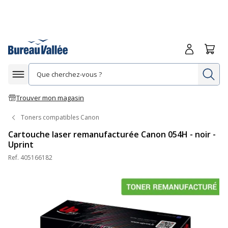
Me connecte
Panie
Re
Afficher la navigation
Trouver mon magasin
Toners compatibles Canon
Cartouche laser remanufacturée Canon 054H - noir -
Uprint
Ref.
405166182