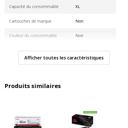
Capacité du consommable
XL
Cartouches de marque
Non
Couleur du consommable
Noir
Nombre de pages imprimables
3100 pages
Afficher toutes les caractéristiques
Compatible avec technologie
Laser
Technologie d'impression
Laser
Produits similaires
Type de consommable
Cartouche de toner
Type de Conditionnement
Boîte
Caractéristiques générales
Caractéristiques générales