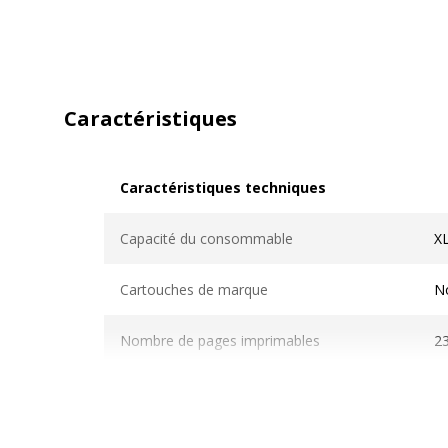
Caractéristiques
Caractéristiques techniques
Caractéristiques techniques
Capacité du consommable
X
Cartouches de marque
N
Nombre de pages imprimables
2
Compatible avec technologie
L
Technologie d'impression
L