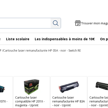
Rechercher
Trouver mon mag
e
Liste scolaire
Les indispensables à moins de 10€
On p
P
Cartouche laser remanufacturée HP 05A - noir - Switch RE
Cartouche laser
Cartouche laser
Cartouche la
207X -
compatible HP 201X -
remanufacturée HP 83A
remanufactu
magenta - Uprint
- noir - Uprint
- noir - Uprint