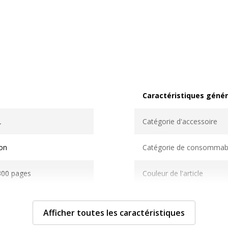
Caractéristiques génér
Caractéristiques généra
L
Catégorie d'accessoire
on
Catégorie de consommab
300 pages
Couleur de l'article
aser
Quantité incluse
Afficher toutes les caractéristiques
aser
Type de cartouche