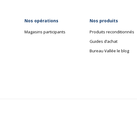
Informations sur les services
Informations sur les services
Nos opérations
Nos produits
Etat du produit
Produit Remanuf
Magasins participants
Produits reconditionnés
Guides d’achat
Bureau Vallée le blog