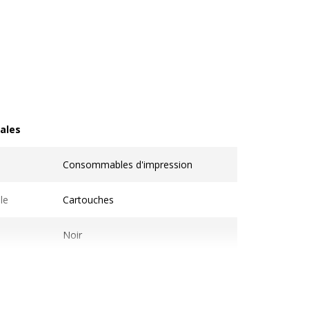
ales
les
Consommables d'impression
le
Cartouches
Noir
1
Compatible Switch