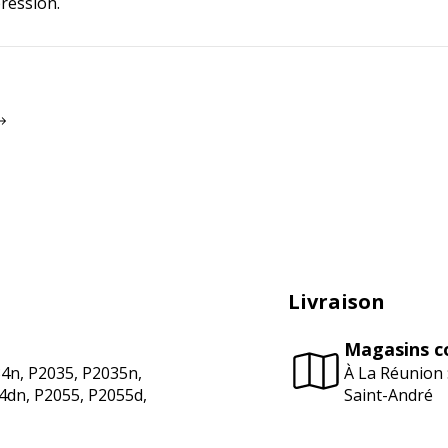
ression.
Livraison
Magasins c
34n, P2035, P2035n,
À La Réunion 
4dn, P2055, P2055d,
Saint-André