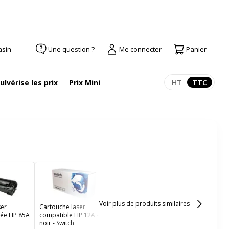
asin
Une question ?
Me connecter
Panier
ulvérise les prix
Prix Mini
HT
TTC
Afficher les pr
Afficher
Cartouche laser
compatible Canon 728 -
noir - Uprint
Voir plus de produits similaires
ser
Cartouche laser
rée HP 85A
compatible HP 12A -
noir - Switch