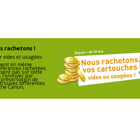
rtouche de toner
s rachetons !
Divers
r vides et usagées
ement en même
Divers
éférences rachetées.
701645555043
Compatibilité
Lase
ssent pas sur cette
 l'envoyer par
détaillée du
P203
a préservation de
trouvez différentes
produit
P205
che Canon,
WITCH
Consommables
Pack
W-HT505_R_
inclus