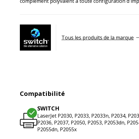
complément polyvalent à toute configuration d'imp
Tous les produits de la marque
Compatibilité
SWITCH
LaserJet P2030, P2033, P2033n, P2034, P20
P2036, P2037, P2050, P2053, P2053dn, P205
P2055dn, P2055x