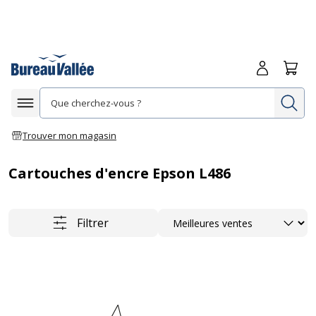
Me connecte
Panie
Re
Afficher la navigation
Trouver mon magasin
Cartouches d'encre Epson L486
Trier
Filtrer