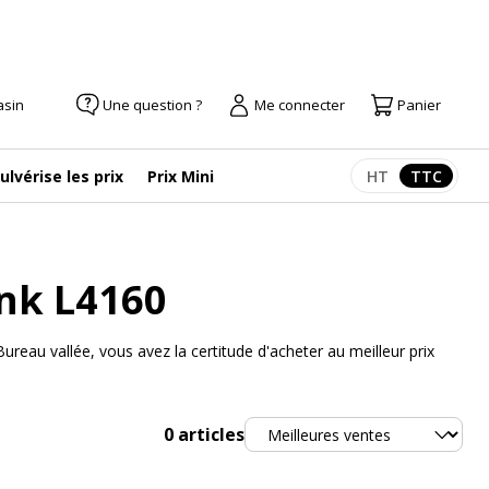
asin
Une question ?
Me connecter
Panier
ulvérise les prix
Prix Mini
HT
TTC
Afficher les pr
Afficher
nk L4160
eau vallée, vous avez la certitude d'acheter au meilleur prix
Trier
0
articles