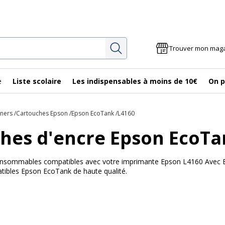
Rechercher
Trouver mon mag
e
Liste scolaire
Les indispensables à moins de 10€
On p
oners
Cartouches Epson
Epson EcoTank
L4160
hes d'encre Epson EcoTa
 consommables compatibles avec votre imprimante Epson L4160 Avec Bur
ibles Epson EcoTank de haute qualité.