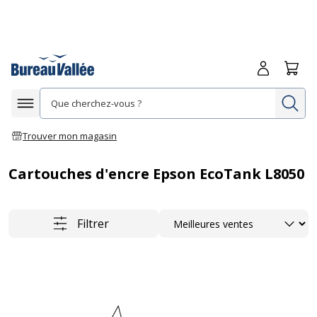
Me connecte
Panie
Re
Afficher la navigation
Trouver mon magasin
Cartouches d'encre Epson EcoTank L8050
Trier
Filtrer