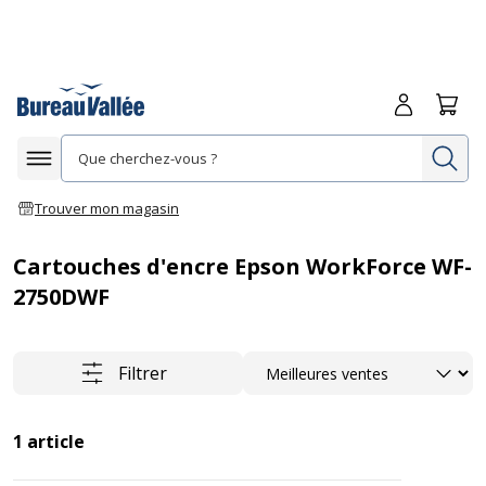
Me connecte
Panie
Re
Afficher la navigation
Trouver mon magasin
Cartouches d'encre Epson WorkForce WF-
2750DWF
Trier
Filtrer
1
article