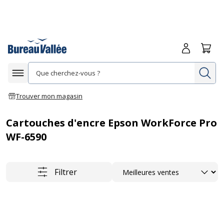
Me connecte
Panie
Re
Afficher la navigation
Trouver mon magasin
Cartouches d'encre Epson WorkForce Pro
WF-6590
Trier
Filtrer