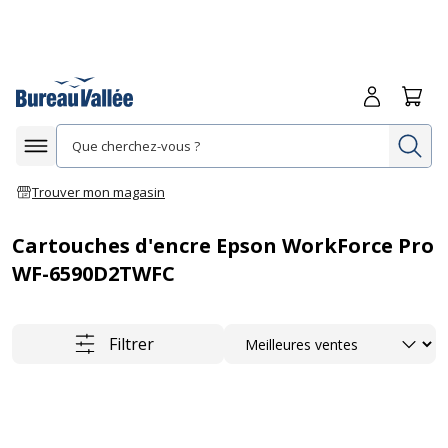
Me connecte
Panie
Re
Afficher la navigation
Trouver mon magasin
Cartouches d'encre Epson WorkForce Pro
WF-6590D2TWFC
Trier
Filtrer