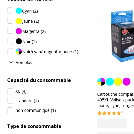
Cyan
(
2
)
Jaune
(
2
)
Magenta
(
2
)
Noir
(
1
)
Noir/cyan/magenta/jaune
(
1
)
Voir plus
Capacité du consommable
Noir/cyan/magenta/j
XL
(
4
)
Cartouche compati
405XL Valise - pack
standard
(
4
)
jaune, cyan, magen
non communiqué
(
1
)
2
Type de consommable