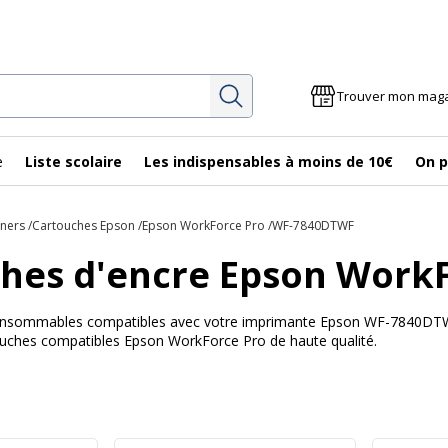
Rechercher
Trouver mon mag
e
Liste scolaire
Les indispensables à moins de 10€
On p
oners
Cartouches Epson
Epson WorkForce Pro
WF-7840DTWF
hes d'encre Epson Work
 consommables compatibles avec votre imprimante Epson WF-7840DTWF
touches compatibles Epson WorkForce Pro de haute qualité.