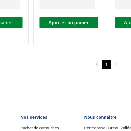
panier
Ajouter au panier
Aj
1
Page précédente
Page su
Nos services
Nous connaître
Rachat de cartouches
L'entreprise Bureau Vallé