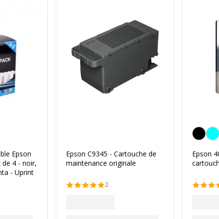
aune
Noir
ble Epson
Epson C9345 - Cartouche de
Epson 40
 de 4 - noir,
maintenance originale
cartouch
ta - Uprint
2