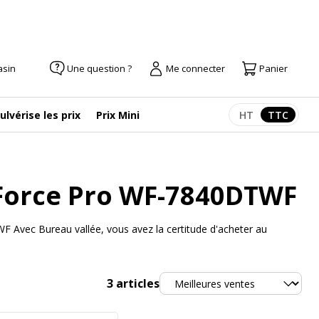
asin
Une question ?
Me connecter
Panier
ulvérise les prix
Prix Mini
HT
TTC
Afficher les pr
Afficher
Force Pro WF-7840DTWF
 Avec Bureau vallée, vous avez la certitude d'acheter au
Trier
3
articles