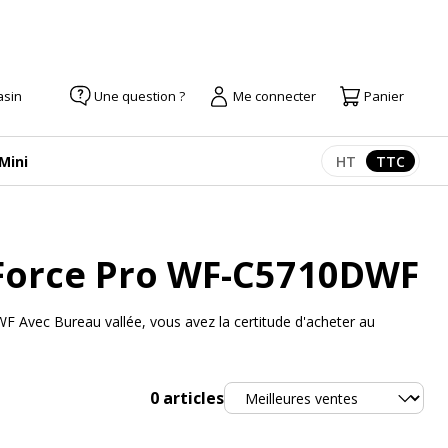
asin
Une question ?
Me connecter
Panier
 Mini
HT
TTC
Afficher les pr
Afficher
Force Pro WF-C5710DWF
 Avec Bureau vallée, vous avez la certitude d'acheter au
Trier
0
articles