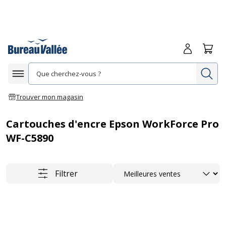
Me connecte
Panie
Re
Afficher la navigation
Trouver mon magasin
Cartouches d'encre Epson WorkForce Pro
WF-C5890
Trier
Filtrer