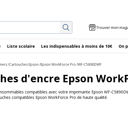
Rechercher
Trouver mon mag
e
Liste scolaire
Les indispensables à moins de 10€
On p
oners
Cartouches Epson
Epson WorkForce Pro
WF-C5890DWF
hes d'encre Epson Work
 consommables compatibles avec votre imprimante Epson WF-C5890DWF
touches compatibles Epson WorkForce Pro de haute qualité.