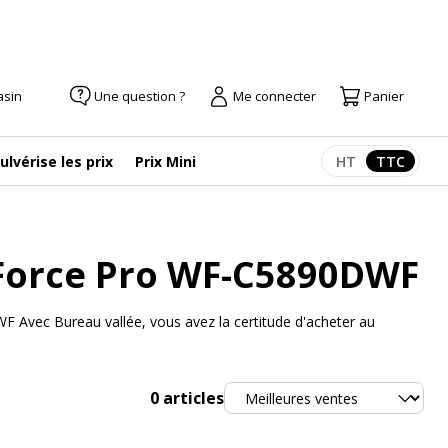
asin
Une question ?
Me connecter
Panier
ulvérise les prix
Prix Mini
HT
TTC
Afficher les pr
Afficher
Force Pro WF-C5890DWF
 Avec Bureau vallée, vous avez la certitude d'acheter au
Trier
0
articles