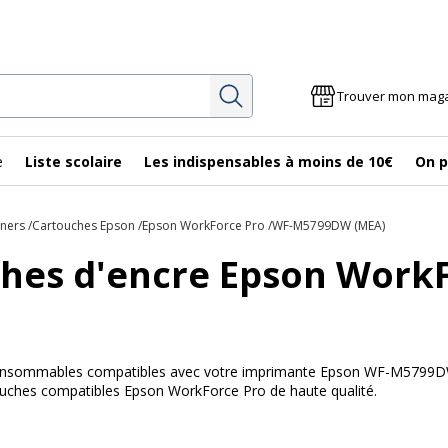
Rechercher
Trouver mon mag
e
Liste scolaire
Les indispensables à moins de 10€
On p
oners
Cartouches Epson
Epson WorkForce Pro
WF-M5799DW (MEA)
hes d'encre Epson Wor
 consommables compatibles avec votre imprimante Epson WF-M5799DW 
touches compatibles Epson WorkForce Pro de haute qualité.