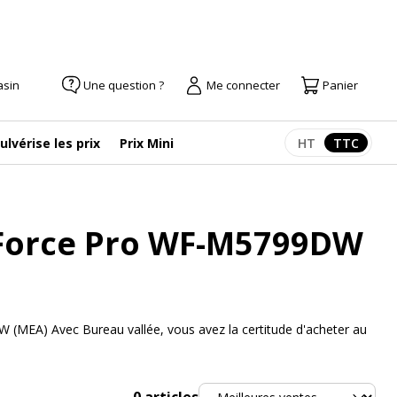
asin
Une question ?
Me connecter
Panier
ulvérise les prix
Prix Mini
HT
TTC
Afficher les pr
Afficher
kForce Pro WF-M5799DW
(MEA) Avec Bureau vallée, vous avez la certitude d'acheter au
Trier